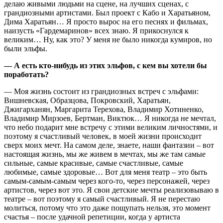
делаю живыми людьми на сцене, на лучших сценах, с
грандиозными артистами. Был проект с Кабо и Харатьяном,
Дима Харатьян… Я просто вырос на его песнях и фильмах,
наизусть «Гардемаринов» всех знаю. Я прикоснулся к
великим… Ну, как это? У меня не было никогда кумиров, но
были эльфы.
— А есть кто-нибудь из этих эльфов, с кем вы хотели бы
поработать?
— Моя жизнь состоит из грандиозных встреч с эльфами:
Вишневская, Образцова, Покровский, Харатьян,
Джигарханян, Маргарита Терехова, Владимир Хотиненко,
Владимир Мирзоев, Бертман, Виктюк… Я никогда не мечтал,
что небо подарит мне встречу с этими великим личностями, и
поэтому я счастливый человек, в моей жизни происходит
сверх моих мечт. На самом деле, знаете, наши фантазии – вот
настоящая жизнь, мы же живем в мечтах, мы же там самые
сильные, самые красивые, самые счастливые, самые
любимые, самые здоровые… Вот для меня театр – это быть
самым-самым-самым через кого-то, через персонажей, через
артистов, через вот это. Я свои детские мечты реализовываю в
театре – вот поэтому я самый счастливый. Я не перестаю
молиться, потому что это даже пощупать нельзя, это момент
счастья – после удачной репетиции, когда у артиста