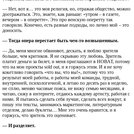
— Нет, вот я… это моя религия, но, отражая общество, можно
доотражаться. Это, знаете, как раньше: «утром – в газете,
вечером – в оперетте». Это про венскую оперетту так
говорили. Конечно, есть разные подходы, но лично мой – это
доносить.
— Тогда опера перестает быть чем-то возвышенным.
— Да, меня многие обвиняют, дескать, я люблю зрителя
больше, чем критиков. Я не скрываю эту любовь. Зритель
платит деньги за билет, и меня приглашают в НОВАТ, потому
что на мои проекты sold out, и я горжусь этим. И я не хочу
кокетливо говорить «что вы, что вы!», потому что это
результат моей работы, и работы моей команды, трудной,
внутренней, психологичной, я летаю по десять раз в неделю,
не сплю, меняю часовые пояса, не вижу семью месяцами, я
читаю, сижу в интернете, отдаюсь каждому артисту, работая с
ними. Я пытаюсь сделать себя лучше, сделать всех вокруг, я
пишу эти тексты, занимаюсь маркетингом, литературным
отделом, делаю буклеты… Мне это очень нравится, и я
горжусь, что зритель это оценивает.
— И разделяет.