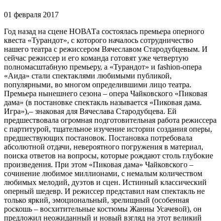
01 февраля 2017
Год назад на сцене НОВАТа состоялась премьера оперного
квеста «Турандот», с которого началось сотрудничество
нашего театра с режиссером Вячеславом Стародубцевым. И
сейчас режиссер и его команда готовят уже четвертую
полномасштабную премьеру, а «Турандот» и fashion-опера
«Аида» стали спектаклями любимыми публикой,
популярными, во многом определившими лицо театра.
Премьера нынешнего сезона – опера Чайковского «Пиковая
дама» (в постановке спектакль называется «Пиковая дама.
Игра»),– знаковая для Вячеслава Стародубцева. Ей
предшествовала огромная подготовительная работа режиссера
с партитурой, тщательное изучение истории создания оперы,
предшествующих постановок. Постановка потребовала
абсолютной отдачи, невероятного погружения в материал,
поиска ответов на вопросы, которые рождают столь глубокие
произведения. При этом «Пиковая дама» Чайковского –
сочинение любимое миллионами, с немалым количеством
любимых мелодий, дуэтов и сцен. Истинный классический
оперный шедевр. И режиссер представил нам спектакль не
только яркий, эмоциональный, зрелищный (особенная
роскошь – восхитительные костюмы Жанны Усачевой), он
предложил неожиданный и новый взгляд на этот великий