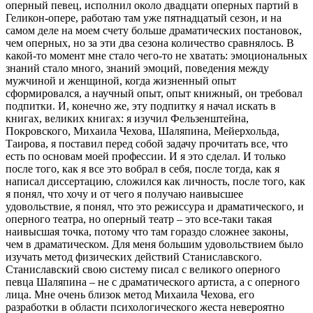
оперный певец, исполнил около двадцати оперных партий в
Геликон-опере, работаю там уже пятнадцатый сезон, и на
самом деле на моем счету больше драматических постановок,
чем оперных, но за эти два сезона количество сравнялось. В
какой-то момент мне стало чего-то не хватать: эмоциональных
знаний стало много, знаний эмоций, поведения между
мужчиной и женщиной, когда жизненный опыт
сформировался, а научный опыт, опыт книжный, он требовал
подпитки. И, конечно же, эту подпитку я начал искать в
книгах, великих книгах: я изучил Фельзенштейна,
Покровского, Михаила Чехова, Шаляпина, Мейерхольда,
Таирова, я поставил перед собой задачу прочитать все, что
есть по основам моей профессии. И я это сделал. И только
после того, как я все это вобрал в себя, после тогда, как я
написал диссертацию, сложился как личность, после того, как
я понял, что хочу и от чего я получаю наивысшее
удовольствие, я понял, что это режиссура и драматического, и
оперного театра, но оперный театр – это все-таки такая
наивысшая точка, потому что там гораздо сложнее законы,
чем в драматическом. Для меня большим удовольствием было
изучать метод физических действий Станиславского.
Станиславский свою систему писал с великого оперного
певца Шаляпина – не с драматического артиста, а с оперного
лица. Мне очень близок метод Михаила Чехова, его
разработки в области психологического жеста невероятно