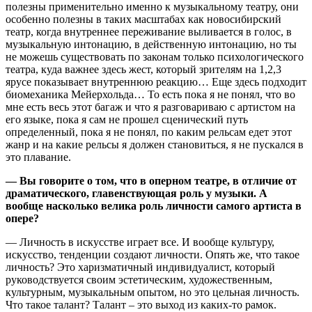
полезны применительно именно к музыкальному театру, они
особенно полезны в таких масштабах как новосибирский
театр, когда внутреннее переживание выливается в голос, в
музыкальную интонацию, в действенную интонацию, но ты
не можешь существовать по законам только психологического
театра, куда важнее здесь жест, который зрителям на 1,2,3
ярусе показывает внутреннюю реакцию… Еще здесь подходит
биомеханика Мейерхольда… То есть пока я не понял, что во
мне есть весь этот багаж и что я разговариваю с артистом на
его языке, пока я сам не прошел сценический путь
определенный, пока я не понял, по каким рельсам едет этот
жанр и на какие рельсы я должен становиться, я не пускался в
это плавание.
— Вы говорите о том, что в оперном театре, в отличие от
драматического, главенствующая роль у музыки. А
вообще насколько велика роль личности самого артиста в
опере?
— Личность в искусстве играет все. И вообще культуру,
искусство, тенденции создают личности. Опять же, что такое
личность? Это харизматичный индивидуалист, который
руководствуется своим эстетическим, художественным,
культурным, музыкальным опытом, но это цельная личность.
Что такое талант? Талант – это выход из каких-то рамок.