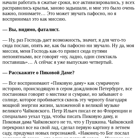
начали работать в сжатые сроки, все активизировались, у всех
расправились крылья, заново задышали, и мне это было очень
важно, понимаете… Это может звучать пафосно, но я
воспринимал это как миссию.
— Вы, видимо, фаталист.
— Ну, раз Господь дает возможность, значит, я для чего-то
сюда послан, опять же, как бы пафосно ни звучало. Ну да, моя
миссия, меня Господь как-то привел сюда путями
непонятными, все говорят «ну, ладно, один спектакль
поставишь»… А сейчас я уже выпускаю четвертый.
— Расскажите о Пиковой Даме?
— Все воспринимают «Пиковую даму» как сумрачную
историю, происходящую в сером дождливом Петербурге, все
постановки говорят о мистике и сумраке, но забывают о
солнце, которое пробивается сквозь эту черноту благодаря
мощной энергии жизни, заложенной в великой музыке
великого Чайковского. Петр Ильич писал ее во Флоренции и
специально уехал туда, чтобы писать Пиковую даму, и
Пиковая дама Чайковского не то, что у Пушкина. Чайковский
перекроил все на свой лад, сделал первую картину в летнем
саду, придумал новых персонажей. «Наконец-то Бог послал