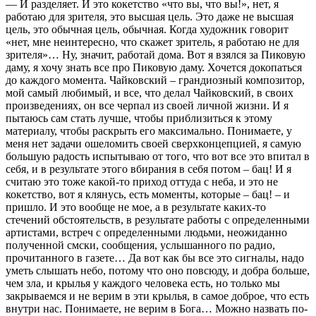
— И разделяет. И это кокетство «что вы, что вы!», нет, я
работаю для зрителя, это высшая цель. Это даже не высшая
цель, это обычная цель, обычная. Когда художник говорит
«нет, мне неинтересно, что скажет зритель, я работаю не для
зрителя»… Ну, значит, работай дома. Вот я взялся за Пиковую
даму, я хочу знать все про Пиковую даму. Хочется докопаться
до каждого момента. Чайковский – грандиозный композитор,
мой самый любимый, и все, что делал Чайковский, в своих
произведениях, он все черпал из своей личной жизни. И я
пытаюсь сам стать лучше, чтобы приблизиться к этому
материалу, чтобы раскрыть его максимально. Понимаете, у
меня нет задачи ошеломить своей сверхконцепцией, я самую
большую радость испытываю от того, что вот все это впитал в
себя, и в результате этого вбирания в себя потом – бац! И я
считаю это тоже какой-то приход оттуда с неба, и это не
кокетство, вот я клянусь, есть моменты, которые – бац! – и
пришло. И это вообще не мое, а в результате каких-то
стечений обстоятельств, в результате работы с определенными
артистами, встреч с определенными людьми, неожиданно
полученной смски, сообщения, услышанного по радио,
прочитанного в газете… Да вот как бы все это сигналы, надо
уметь слышать небо, потому что оно повсюду, и добра больше,
чем зла, и крылья у каждого человека есть, но только мы
закрываемся и не верим в эти крылья, в самое доброе, что есть
внутри нас. Понимаете, не верим в Бога… Можно назвать по-