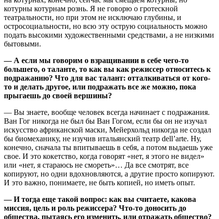
котурны котурнам рознь. Я не говорю о гротескной
театральности, но при этом не исключаю глубины, и
остросоциальности, но всю эту острую социальность можно
подать высокими художественными средствами, а не низкими
бытовыми.
— А если мы говорим о взращивании в себе чего-то
большего, о таланте, то как вы как режиссер относитесь к
подражанию? Что для вас талант: отталкиваться от кого-
то и делать другое, или подражать все же можно, пока
прыгаешь до своей вершины?
— Вы знаете, вообще человек всегда начинает с подражания.
Ван Гог никогда не был бы Ван Гогом, если бы он не изучал
искусство африканской маски, Мейерхольд никогда не создал
бы биомеханику, не изучив итальянский театр dell’arte. Ну,
конечно, сначала ты впитываешь в себя, а потом выдаешь уже
свое. И это кокетство, когда говорят «нет, я этого не видел»
или «нет, я стараюсь не смореть»… Да все смотрят, все
копируют, но одни вдохновляются, а другие просто копируют.
И это важно, понимаете, не быть копией, но иметь опыт.
— И тогда еще такой вопрос: как вы считаете, какова
миссия, цель и роль режиссера? Что-то доносить до
общества, пытаясь его изменить, или отражать общество?