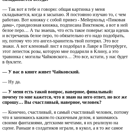
— Так вот я тебе и говорю: общая картинка у меня
складывается, когда я засыпаю. Я постоянно изучаю то, с чем
работаю. Вот книжку с собой привез - Мейерхольд «Пиковая
дама», грандиозная книжка, подписана Виктюком, а вот в ней
белое перо… А ты знаешь, что есть такое поверье: когда идешь
и встречаешь белое перо, то обязательно его надо подобрать,
ну, потому что это ангел-хранитель твой потерял. Это все
знаки. А вот кленовый лист я подобрал в Лавре в Петербурге,
этот лепесток розы, которую мне подарили в Клину, а это
травинка с могилы Чайковского… Это все, кстати, у нас будет
в буклете.
— У вас в книге живет Чайковский.
— Ну да.
— У меня есть такой вопрос, наверное, финальный:
почему то мне кажется, что я знаю на него ответ, но все же
спрошу… Вы счастливый, наверное, человек?
— Конечно, счастливый, я самый счастливый человек, потому
что я занимаюсь каким-то сказочным делом, я занимаюсь
своими фантазиями, детскими мечтами, я их реализую на
сцене. Раньше в солдатиков играли, в кукол, а я то же самое