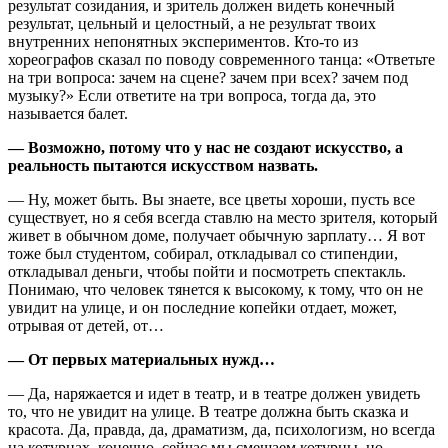
результат созидания, и зритель должен видеть конечный
результат, цельный и целостный, а не результат твоих
внутренних непонятных экспериментов. Кто-то из
хореографов сказал по поводу современного танца: «Ответьте
на три вопроса: зачем на сцене? зачем при всех? зачем под
музыку?» Если ответите на три вопроса, тогда да, это
называется балет.
— Возможно, потому что у нас не создают искусство, а
реальность пытаются искусством назвать.
— Ну, может быть. Вы знаете, все цветы хороши, пусть все
существует, но я себя всегда ставлю на место зрителя, который
живет в обычном доме, получает обычную зарплату… Я вот
тоже был студентом, собирал, откладывал со стипендии,
откладывал деньги, чтобы пойти и посмотреть спектакль.
Понимаю, что человек тянется к высокому, к тому, что он не
увидит на улице, и он последние копейки отдает, может,
отрывая от детей, от…
— От первых материальных нужд…
— Да, наряжается и идет в театр, и в театре должен увидеть
то, что не увидит на улице. В театре должна быть сказка и
красота. Да, правда, да, драматизм, да, психологизм, но всегда
на котурнах, конечно, сейчас мы смещаем котурны, но