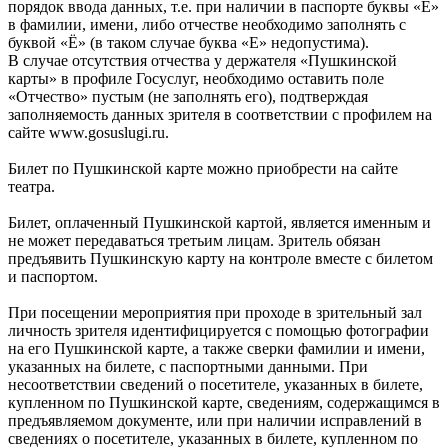
порядок ввода данных, т.е. при наличии в паспорте буквы «Ё»
в фамилии, имени, либо отчестве необходимо заполнять с
буквой «Ё» (в таком случае буква «Е» недопустима).
В случае отсутствия отчества у держателя «Пушкинской
карты» в профиле Госуслуг, необходимо оставить поле
«Отчество» пустым (не заполнять его), подтверждая
заполняемость данных зрителя в соответствии с профилем на
сайте www.gosuslugi.ru.
Билет по Пушкинской карте можно приобрести на сайте
театра.
Билет, оплаченный Пушкинской картой, является именным и
не может передаваться третьим лицам. Зритель обязан
предъявить Пушкинскую карту на контроле вместе с билетом
и паспортом.
При посещении мероприятия при проходе в зрительный зал
личность зрителя идентифицируется с помощью фотографии
на его Пушкинской карте, а также сверки фамилии и имени,
указанных на билете, с паспортными данными. При
несоответствии сведений о посетителе, указанных в билете,
купленном по Пушкинской карте, сведениям, содержащимся в
предъявляемом документе, или при наличии исправлений в
сведениях о посетителе, указанных в билете, купленном по