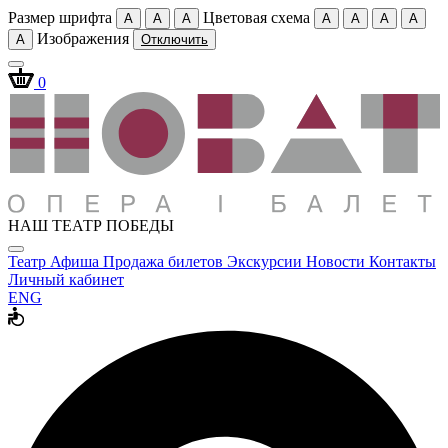
Размер шрифта
Цветовая схема
A
A
A
A
A
A
A
Изображения
A
Отключить
0
НАШ ТЕАТР ПОБЕДЫ
Театр
Афиша
Продажа билетов
Экскурсии
Новости
Контакты
Личный кабинет
ENG