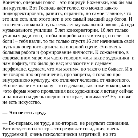
Конечно, оперный голос – это поцелуй Боженьки, как бы мы
ни крутили. Вот Господь даёт голос, его можно как-то
подкорректировать, развить, огранить, но самое главное, что
это или есть или этого нет, и это самый высший дар богов. И
это очень сложный путь: семь лет музыкальной школы, 4 года
музыкального училища, 5 лет консерватории. 16 лет только
учишься ради того, чтобы попробоваться в театр, и если – о
боги! – тебя взяли, то ты только спустя 16 лет начинаешь свой
путь как оперного артиста на оперной сцене. Это очень
большая работа и формирование личности. К сожалению, в
современном мире мы часто говорим «мы такие художники, и
нам пофигу, что было до нас; мы захотим и сделаем
перфоманс, сделаем, что мы хотим», но такого не бывает. И я
не говорю про ограничения, про запреты, я говорю про
внутреннюю культуру, что отличает человека от животного.
Это не значит «что хочу – то и делаю», так тоже можно, мол
«это форма моего проявления как художника: я встану сейчас
и написаю на дверь оперного театра», понимаете? Ну это же
не есть искусство.
— Это не есть труд.
— Во-первых, не труд, а во-вторых, не результат созидания.
Вот искусство и театр – это результат созидания, очень
трудоемкий, очень психологически затратный, но это