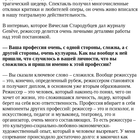
трагический шедевр. Спектакль получил многочисленные
отклики критики и любителей оперы, он очень живо вписался
в нашу театральную действительность.
В интервью, которое Вячеслав Стародубцев дал журналу
Genève, режиссер делится очень личными деталями работы
над этой постановкой.
— Ваша профессия очень, с одной стороны, сложна, а с
другой стороны, очень кулуарна. Как вы вообще к ней
пришли, что случилось в вашей личности, что вы
сложились и пришли именно к этой профессии?
— Вы сказали ключевое слово – сложился. Вообще режиссура
– это, конечно, определенный рубеж, режиссером становятся
и получают диплом, в основном уже вторым образованием.
Режиссер – это человек, который наконец-то понял, чего он
хочет от жизни, это сложившаяся личность, лидер, который
берет на себя всю ответственность. Профессия вбирает в себя
компоненты других профессий: режиссер – это и психолог, и
искусствовед, педагог и музыковед, театровед, это и
организатор, очень много составляющих. То есть режиссура –
это культурно-социально-любовно-экономически-
художественный опыт, который в человеке вызревает. У меня
созревание происходило достаточно долго: я закончил как