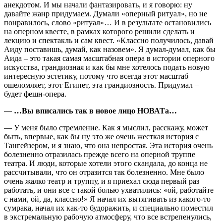
анекдотом. И мы начали фантазировать, и я говорю: ну
давайте жанр придумаем. Думали «оперный ритуал», но не
понравилось, слово «ритуал»… И в результате остановились
на оперном квесте, в рамках которого решили сделать и
лекцию и спектакль и сам квест. «Классно получилось, давай
Аиду поставишь, думай, как назовем». Я думал-думал, как бы
Аида – это такая самая масштабная опера в истории оперного
искусства, грандиозная и как бы мне хотелось подать новую
интересную эстетику, потому что всегда этот масштаб
ошеломляет, этот Египет, эта грандиозность. Придумал –
будет фешн-опера.
— …Вы вписались так в новое лицо НОВАТа…
— У меня было стремление. Как я мыслил, расскажу, может
быть, впервые, как бы ну это же очень жесткая история с
Тангейзером, и я знаю, что она непростая. Эта история очень
болезненно отразилась прежде всего на оперной труппе
театра. И люди, которые хотели этого скандала, до конца не
рассчитывали, что он отразится так болезненно. Мне было
очень жалко театр и труппу, и я приехал сюда первый раз
работать, и они все с такой болью ухватились: «ой, работайте
с нами, ой, да, классно!» Я начал их вытягивать из какого-то
сумрака, начал их как-то будоражить, и специально поместил
в экстремальную рабочую атмосферу, что все встрепенулись,