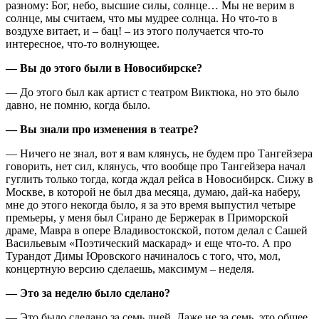
разному: Бог, небо, высшие силы, солнце… Мы не верим в
солнце, мы считаем, что мы мудрее солнца. Но что-то в
воздухе витает, и – бац! – из этого получается что-то
интересное, что-то волнующее.
— Вы до этого были в Новосибирске?
— До этого был как артист с театром Виктюка, но это было
давно, не помню, когда было.
— Вы знали про изменения в театре?
— Ничего не знал, вот я вам клянусь, не будем про Тангейзера
говорить, нет сил, клянусь, что вообще про Тангейзера начал
гуглить только тогда, когда ждал рейса в Новосибирск. Сижу в
Москве, в которой не был два месяца, думаю, дай-ка наберу,
мне до этого некогда было, я за это время выпустил четыре
премьеры, у меня был Сирано де Бержерак в Приморской
драме, Мавра в опере Владивостокской, потом делал с Сашей
Васильевым «Поэтический маскарад» и еще что-то. А про
Турандот Димы Юровского начиналось с того, что, мол,
концертную версию сделаешь, максимум – неделя.
— Это за неделю было сделано?
— Это было сделано за семь дней. Даже не за семь, это общее,