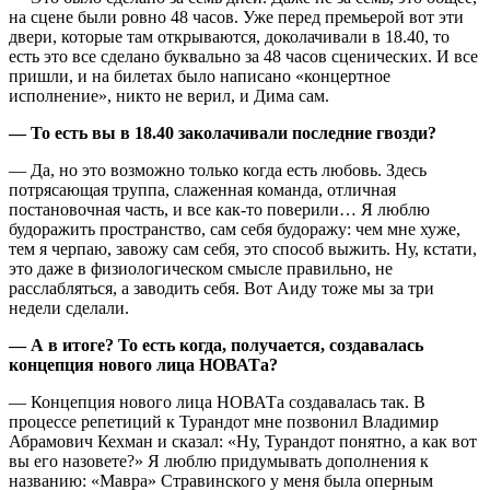
на сцене были ровно 48 часов. Уже перед премьерой вот эти
двери, которые там открываются, доколачивали в 18.40, то
есть это все сделано буквально за 48 часов сценических. И все
пришли, и на билетах было написано «концертное
исполнение», никто не верил, и Дима сам.
— То есть вы в 18.40 заколачивали последние гвозди?
— Да, но это возможно только когда есть любовь. Здесь
потрясающая труппа, слаженная команда, отличная
постановочная часть, и все как-то поверили… Я люблю
будоражить пространство, сам себя будоражу: чем мне хуже,
тем я черпаю, завожу сам себя, это способ выжить. Ну, кстати,
это даже в физиологическом смысле правильно, не
расслабляться, а заводить себя. Вот Аиду тоже мы за три
недели сделали.
— А в итоге? То есть когда, получается, создавалась
концепция нового лица НОВАТа?
— Концепция нового лица НОВАТа создавалась так. В
процессе репетиций к Турандот мне позвонил Владимир
Абрамович Кехман и сказал: «Ну, Турандот понятно, а как вот
вы его назовете?» Я люблю придумывать дополнения к
названию: «Мавра» Стравинского у меня была оперным