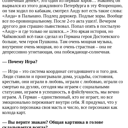
солнечный денек», это один из первый хоров… Наконец он
вырвался из этого дождливого Петербурга в эту Флоренцию,
он там ходил по кабакам, смотрел Аиду вот есть такие слова:
«Аида» в Пальиано. Подлец дирижер. Подлые хоры. Вообще
все по-провинциальному. После 2-го акта ушел!. Вечером
другого дня страшно пьянствовал. Попал опять в постылую
«Аиду» и где только не шлялся...» Это яркая история, но
Чайковский всё-таки сделал из Германа героя Достоевского
больше, чем героя Пушкина. Там очень мощная музыка,
внутренне очень мощная, но и очень страстная – она не
депрессивно угнетающая, она побеждающе-солнечная.
— Почему Игра?
— Игра – это система координат сегодняшнего и того дня.
Люди ставили и проигрывали дома, усадьбы, состояния,
крестьян, они играли в любовь, играли с любовью, играли со
смертью на дуэлях, сегодня мы играем с социальными
статусами, играем в успешность, в фэйсбучность, мы вечно
играем. А Герман – единственный, кто не играет, но все
эмоционально переживает внутри себя. Я придумал, что у
каждого персонажа своя масть и число, все персонажи как
колода карт.
— Вы верите знакам? Общая картинка в голове
складывается всегда?