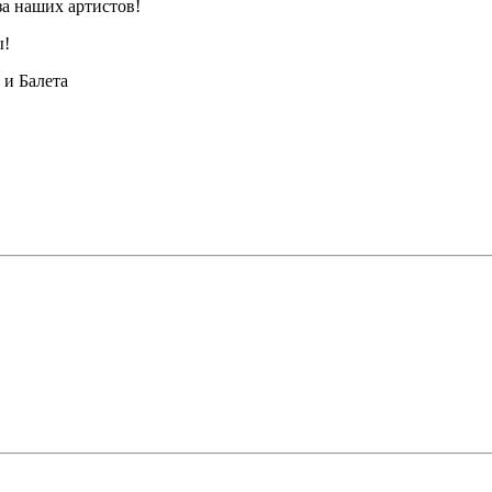
за наших артистов!
ы!
и Балета