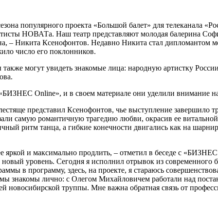
езона популярного проекта «Большой балет» для телеканала «Ро
 артисты НОВАТа. Наш театр представляют молодая балерина Со
она, – Никита Ксенофонтов. Недавно Никита стал дипломантом м
ило число его поклонников.
ы также могут увидеть знакомые лица: народную артистку Росси
ова.
«БИЗНЕС Online», и в своем материале они уделили внимание н
естяще представил Ксенофонтов, чье выступление завершило тр
али самую романтичную трагедию любви, окрасив ее витальной э
ный ритм танца, а гибкие конечности двигались как на шарнир
 ее яркой и максимально продлить, – отметил в беседе с «БИЗНЕ
на новый уровень. Сегодня я исполнил отрывок из современного 
граммы в программу, здесь, на проекте, я стараюсь совершенство
мы знакомы лично: с Олегом Михайловичем работали над поста
й новосибирской труппы. Мне важна обратная связь от профессио