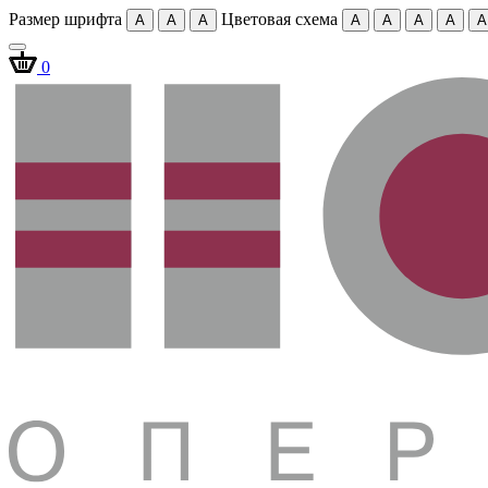
Размер шрифта
Цветовая схема
A
A
A
A
A
A
A
A
0