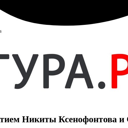
а
стием Никиты Ксенофонтова и