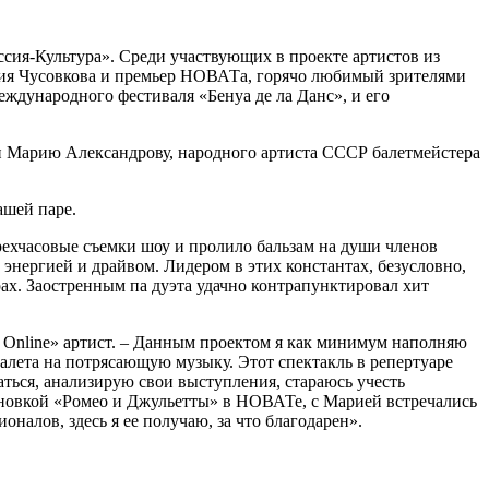
ссия-Культура». Среди участвующих в проекте артистов из
фия Чусовкова и премьер НОВАТа, горячо любимый зрителями
еждународного фестиваля «Бенуа де ла Данс», и его
и Марию Александрову, народного артиста СССР балетмейстера
ашей паре.
ехчасовые съемки шоу и пролило бальзам на души членов
нергией и драйвом. Лидером в этих константах, безусловно,
ах. Заостренным па дуэта удачно контрапунктировал хит
С Оnline» артист. – Данным проектом я как минимум наполняю
балета на потрясающую музыку. Этот спектакль в репертуаре
ваться, анализирую свои выступления, стараюсь учесть
новкой «Ромео и Джульетты» в НОВАТе, с Марией встречались
налов, здесь я ее получаю, за что благодарен».