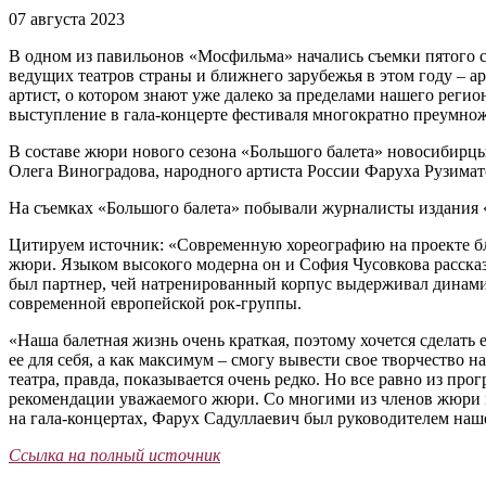
07 августа 2023
В одном из павильонов «Мосфильма» начались съемки пятого с
ведущих театров страны и ближнего зарубежья в этом году –
артист, о котором знают уже далеко за пределами нашего реги
выступление в гала-концерте фестиваля многократно преумнож
В составе жюри нового сезона «Большого балета» новосибирц
Олега Виноградова, народного артиста России Фаруха Рузимат
На съемках «Большого балета» побывали журналисты издания 
Цитируем источник: «Современную хореографию на проекте бл
жюри. Языком высокого модерна он и София Чусовкова рассказ
был партнер, чей натренированный корпус выдерживал динамич
современной европейской рок-группы.
«Наша балетная жизнь очень краткая, поэтому хочется сделать
ее для себя, а как максимум – смогу вывести свое творчество 
театра, правда, показывается очень редко. Но все равно из про
рекомендации уважаемого жюри. Со многими из членов жюри 
на гала-концертах, Фарух Садуллаевич был руководителем наше
Ссылка на полный источник