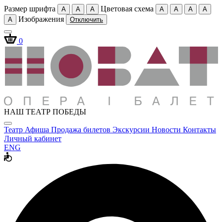
Размер шрифта
Цветовая схема
A
A
A
A
A
A
A
Изображения
A
Отключить
0
НАШ ТЕАТР ПОБЕДЫ
Театр
Афиша
Продажа билетов
Экскурсии
Новости
Контакты
Личный кабинет
ENG