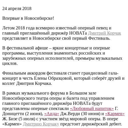
24 апреля 2018
Впервые в Новосибирске!
Летом 2018 года всемирно известный оперный певец и
главный приглашённый дирижёр НОВАТа
Дмитрий Корчак
представляет в Новосибирске свой первый Фестиваль.
В фестивальной афише – яркие концертные и оперные
программы, выступления знаменитых российских и
зарубежных оперных исполнителей, премьеры музыкальных
циклов.
Финальным аккордом фестиваля станет грандиозный гала-
концерт в честь Елены Образцовой, который соберёт друзей и
коллег Дмитрия Корчака.
В рамках музыкального форума в Большом зале
Новосибирского театра оперы и балета под управлением
главного приглашённого дирижёра НОВАТа будут
представлены оперные спектакли
«Любовный напиток»
Г.
Доницетти (2 июня),
«Аида»
Дж.Верди (30 июня) и
«Кармен»
Ж. Бизе (5 июля) с участием звёзд мировой оперы. В опере
«Кармен»
Дмитрию Корчаку
предстоит дирижёрский дебют.