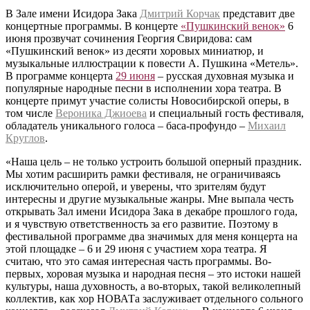
В Зале имени Исидора Зака
Дмитрий Корчак
представит две
концертные программы. В концерте
«Пушкинский венок»
6
июня прозвучат сочинения Георгия Свиридова: сам
«Пушкинский венок» из десяти хоровых миниатюр, и
музыкальные иллюстрации к повести А. Пушкина «Метель».
В программе концерта
29 июня
– русская духовная музыка и
популярные народные песни в исполнении хора театра. В
концерте примут участие солисты Новосибирской оперы, в
том числе
Вероника Джиоева
и специальный гость фестиваля,
обладатель уникального голоса – баса-профундо –
Михаил
Круглов
.
«Наша цель – не только устроить большой оперный праздник.
Мы хотим расширить рамки фестиваля, не ограничиваясь
исключительно оперой, и уверены, что зрителям будут
интересны и другие музыкальные жанры. Мне выпала честь
открывать Зал имени Исидора Зака в декабре прошлого года,
и я чувствую ответственность за его развитие. Поэтому в
фестивальной программе два значимых для меня концерта на
этой площадке – 6 и 29 июня с участием хора театра. Я
считаю, что это самая интересная часть программы. Во-
первых, хоровая музыка и народная песня – это истоки нашей
культуры, наша духовность, а во-вторых, такой великолепный
коллектив, как хор НОВАТа заслуживает отдельного сольного