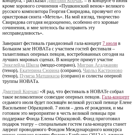
концерта, - рассказал
Дмитрий Корчак
. – В концерте 6 июня
кроме хорового сочинения «Пушкинский венок» великого
русского композитора Георгия Свиридова, прозвучит его
оркестровая сюита «Метель». На мой взгляд, творчество
Свиридова сегодня недооценено, особенно его хоровые
сочинения, и мне хотелось бы исправить эту
несправедливость».
Завершит фестиваль грандиозный гала-концерт
7 июля
в
Большом зале НОВАТа с участием гостей фестиваля –
талантливых оперных певцов, востребованных сегодня на
лучших мировых сценах. В концерте примут участие
Энкелейда Шкоза
(меццо-сопрано),
Мигран Агаджанян
(тенор),
Екатерина Сюрина
(сопрано),
Чарльз Кастроново
(тенор),
Пумеза Матшикиза
(сопрано) и солисты оперной
труппы НОВАТа.
Дмитрий Корчак
: «Я рад, что фестиваль в НОВАТе собрал
такое великолепное созвездие оперных певцов.
Гала-концерт
седьмого июля будет посвящён великой русской певице Елене
Васильевне Образцовой. 7 июля – день её рождения, и мы
готовим это мероприятие в честь великой певицы при
поддержке Фонда Елены Образцовой. Фонд приготовил
подарок театру – специальным гостем гала-концерта станет
лауреат проводимого Фондом Международного конкурса
меццо-сопрано памяти Федоры Барбьери (2012 г.), лауреат