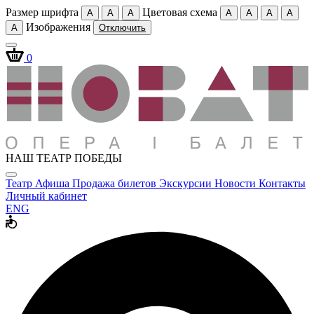
Размер шрифта
Цветовая схема
A
A
A
A
A
A
A
Изображения
A
Отключить
0
НАШ ТЕАТР ПОБЕДЫ
Театр
Афиша
Продажа билетов
Экскурсии
Новости
Контакты
Личный кабинет
ENG