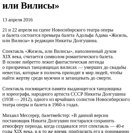
или Вилисы»
13 апреля 2016
21 и 22 апреля на сцене Новосибирского театра оперы
и балета состоится премьера балета Адольфа Адама «Жизель,
или Вилисы» в редакции Никиты Долгушина.
Спектакль «Жизель, или Вилисы», наполненный духом
XIX века, считается символом романтического балета.
В основе либретто лежит фантастическая легенда
о призрачных танцовщицах вилисах — умерших до свадьбы
невестах, которые в полночь приходят в мир людей, чтобы
найти жертву среди мужчин и затанцевать до смерти.
Спектакль посвящается памяти выдающегося танцовщика
и хореографа, народного артиста СССР Никиты Долгушина
(1938 — 2012), одного из ярчайших солистов Новосибирского
театра оперы и балета в 1960-х годах.
Михаил Мессерер, балетмейстер: «В данной версии
постановщик Никита Долгушин постарался сохранить
атмосферу периода, когда создавался этот спектакль — 40-е
годы XIX века, и в то же время, приблизить его к пониманию