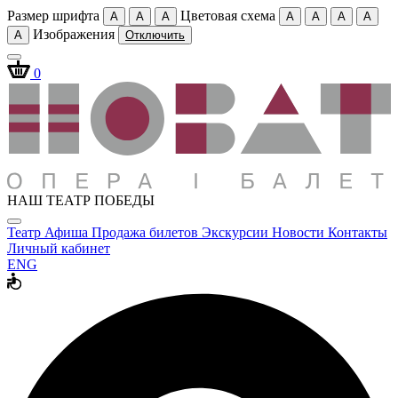
Размер шрифта
Цветовая схема
A
A
A
A
A
A
A
Изображения
A
Отключить
0
НАШ ТЕАТР ПОБЕДЫ
Театр
Афиша
Продажа билетов
Экскурсии
Новости
Контакты
Личный кабинет
ENG