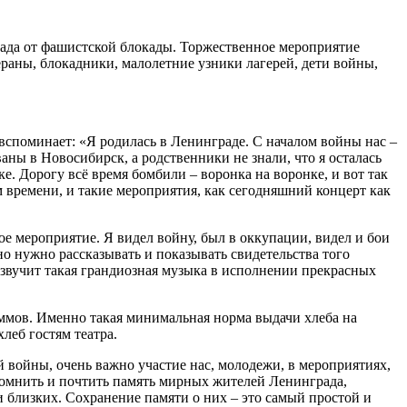
ада от фашистской блокады. Торжественное мероприятие
раны, блокадники, малолетние узники лагерей, дети войны,
н вспоминает: «Я родилась в Ленинграде. С началом войны нас –
ваны в Новосибирск, а родственники не знали, что я осталась
ке. Дорогу всё время бомбили – воронка на воронке, и вот так
м времени, и такие мероприятия, как сегодняшний концерт как
е мероприятие. Я видел войну, был в оккупации, видел и бои
но нужно рассказывать и показывать свидетельства того
сь звучит такая грандиозная музыка в исполнении прекрасных
ммов. Именно такая минимальная норма выдачи хлеба на
леб гостям театра.
ой войны, очень важно участие нас, молодежи, в мероприятиях,
помнить и почтить память мирных жителей Ленинграда,
и близких. Сохранение памяти о них – это самый простой и