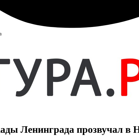
а
кады Ленинграда прозвучал в