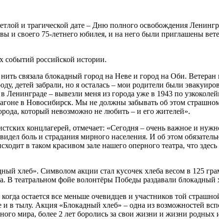
етлой и трагической дате – Дню полного освобождения Ленингр
ы и своего 75-летнего юбилея, и на него были приглашены вете
х событий российской истории.
ая нить связала блокадный город на Неве и город на Оби. Ветера
оду, детей забрали, но я осталась – мои родители были эвакуиро
 в Ленинграде – вывезли меня из города уже в 1943 по узкоколей
м вагоне в Новосибирск. Мы не должны забывать об этом страшно
орода, который невозможно не любить – и его жителей».
ских концлагерей, отмечает: «Сегодня – очень важное и нужно
видел боль и страдания мирного населения. И об этом обязатель
оисходит в таком красивом зале нашего оперного театра, что зде
ый хлеб». Символом акции стал кусочек хлеба весом в 125 гра
а. В театральном фойе волонтёры Победы раздавали блокадный х
, когда остается все меньше очевидцев и участников той страшн
 и в тылу. Акция «Блокадный хлеб» – одна из возможностей вс
ого мира, более 2 лет боролись за свои жизни и жизни родных 