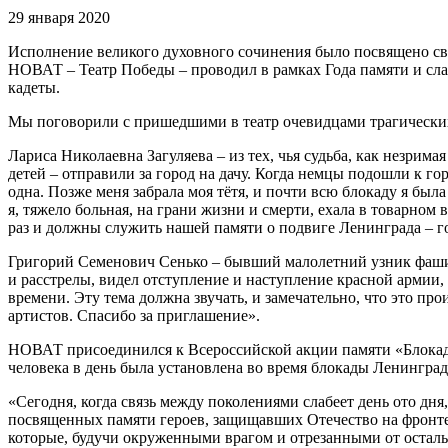
29 января 2020
Исполнение великого духовного сочинения было посвящено св
НОВАТ – Театр Победы – проводил в рамках Года памяти и слав
кадеты.
Мы поговорили с пришедшими в театр очевидцами трагически
Лариса Николаевна Загуляева – из тех, чья судьба, как незрим
детей – отправили за город на дачу. Когда немцы подошли к гор
одна. Позже меня забрала моя тётя, и почти всю блокаду я была
я, тяжело больная, на грани жизни и смерти, ехала в товарно
раз и должны служить нашей памяти о подвиге Ленинграда – г
Григорий Семенович Сенько – бывший малолетний узник фашист
и расстрелы, видел отступление и наступление красной армии, 
времени. Эту тема должна звучать, и замечательно, что это пр
артистов. Спасибо за приглашение».
НОВАТ присоединился к Всероссийской акции памяти «Блокадн
человека в день была установлена во время блокады Ленинград
«Сегодня, когда связь между поколениями слабеет день ото дня
посвященных памяти героев, защищавших Отечество на фронте
которые, будучи окруженными врагом и отрезанными от остальн