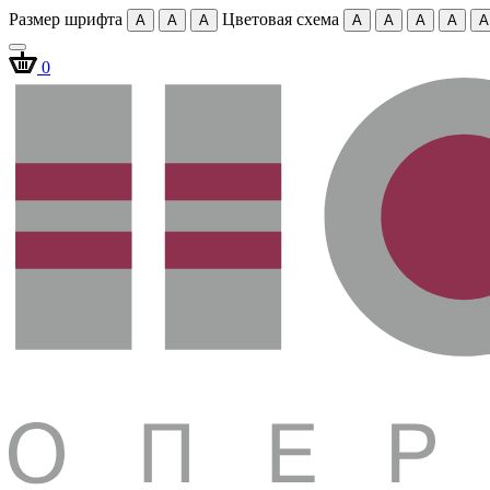
Размер шрифта
Цветовая схема
A
A
A
A
A
A
A
A
0