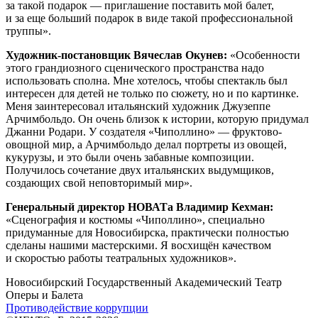
за такой подарок — приглашение поставить мой балет,
и за еще больший подарок в виде такой профессиональной
труппы».
Художник-постановщик Вячеслав Окунев:
«Особенности
этого грандиозного сценического пространства надо
использовать сполна. Мне хотелось, чтобы спектакль был
интересен для детей не только по сюжету, но и по картинке.
Меня заинтересовал итальянский художник Джузеппе
Арчимбольдо. Он очень близок к истории, которую придумал
Джанни Родари. У создателя «Чиполлино» — фруктово-
овощной мир, а Арчимбольдо делал портреты из овощей,
кукурузы, и это были очень забавные композиции.
Получилось сочетание двух итальянских выдумщиков,
создающих свой неповторимый мир».
Генеральный директор НОВАТа Владимир Кехман:
«Сценография и костюмы «Чиполлино», специально
придуманные для Новосибирска, практически полностью
сделаны нашими мастерскими. Я восхищён качеством
и скоростью работы театральных художников».
Новосибирский Государственный Академический Театр
Оперы и Балета
Противодействие коррупции