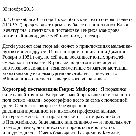
30 ноября 2015
3, 4, 6 декабря 2015 года Новосибирский театр оперы и балета
(НОВАТ) представляет премьеру балета «Чиполлино» Карэна
Хачатуряна. Спектакль в постановке Генриха Майорова —
отличный повод для семейного похода в театр.
Детей увлечет авантюрный сюжет о приключениях мальчика-
луковки и его друзей. Герой истории, написанной Джанни
Родари в 1951 году, по сей день восхищает юных зрителей
смекалкой и отвагой. Взрослые по достоинству оценят
виртуозные вариации, темпераментные характерные танцы,
захватывающую драматургию ансамблей — все, за что
«Чиполлино» снискал славу детского «Спартака».
Хореограф-постановщик Генрих Майоров:
«Я поразился
силе вашей труппы. Впервые в моей практике солисты почти
полностью «взяли» хореографию всего за семь с половиной
дней. О чем это говорит? О безупречной
дисциплинированности и высоком профессионализме.
Интерес у меня был и практический — я ни разу не был
в Новосибирске. Знал ваших танцовщиков — и прошлых лет
и сегодняшних, но приехать и поработать воочию так
и не доводилось. Очень благодарен Владимиру Кехману