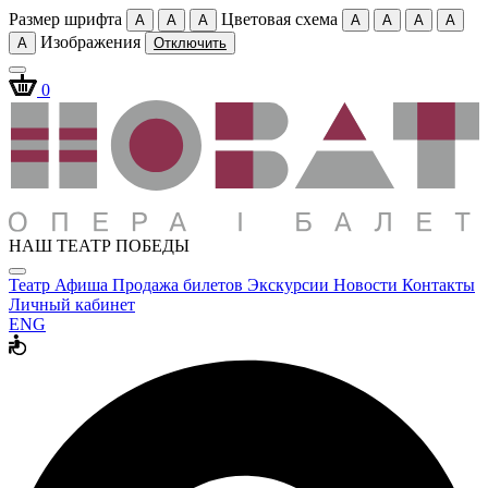
Размер шрифта
Цветовая схема
A
A
A
A
A
A
A
Изображения
A
Отключить
0
НАШ ТЕАТР ПОБЕДЫ
Театр
Афиша
Продажа билетов
Экскурсии
Новости
Контакты
Личный кабинет
ENG