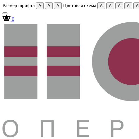
Размер шрифта
Цветовая схема
A
A
A
A
A
A
A
A
0