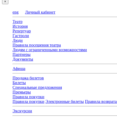
×
eng
Личный кабинет
Театр
История
Репертуар
Гастроли
Люди
Правила посещения театра
Людям с ограниченными возможностями
Партнеры
Документы
Афиша
Продажа билетов
Билеты
Специальные предложения
Премьеры
Правила покупки
Правила покупки
Электронные билеты
Правила возврата
Экскурсии