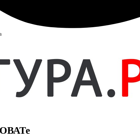
а
НОВАТе