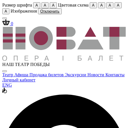
Размер шрифта
Цветовая схема
A
A
A
A
A
A
A
Изображения
A
Отключить
0
НАШ ТЕАТР ПОБЕДЫ
Театр
Афиша
Продажа билетов
Экскурсии
Новости
Контакты
Личный кабинет
ENG