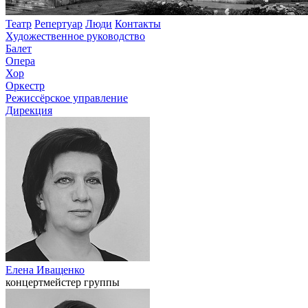
Театр
Репертуар
Люди
Контакты
Художественное руководство
Балет
Опера
Хор
Оркестр
Режиссёрское управление
Дирекция
Елена Иващенко
концертмейстер группы