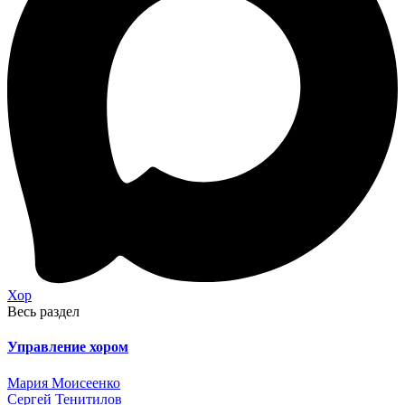
Хор
Весь раздел
Управление хором
Мария Моисеенко
Сергей Тенитилов