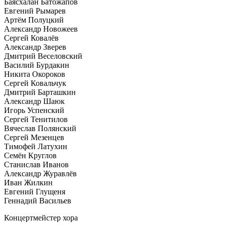
Баясхалан Батожапов
Евгений Рымарев
Артём Полуцкий
Александр Новожеев
Сергей Ковалёв
Александр Зверев
Дмитрий Веселовский
Василий Бурдакин
Никита Окороков
Сергей Ковальчук
Дмитрий Барташкин
Александр Шаюк
Игорь Успенский
Сергей Тенитилов
Вячеслав Полянский
Сергей Мезенцев
Тимофей Латухин
Семён Круглов
Станислав Иванов
Александр Журавлёв
Иван Жилкин
Евгений Глущеня
Геннадий Васильев
Концертмейстер хора