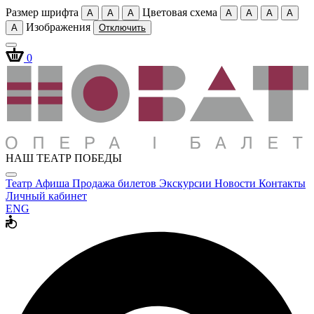
Размер шрифта
Цветовая схема
A
A
A
A
A
A
A
Изображения
A
Отключить
0
НАШ ТЕАТР ПОБЕДЫ
Театр
Афиша
Продажа билетов
Экскурсии
Новости
Контакты
Личный кабинет
ENG