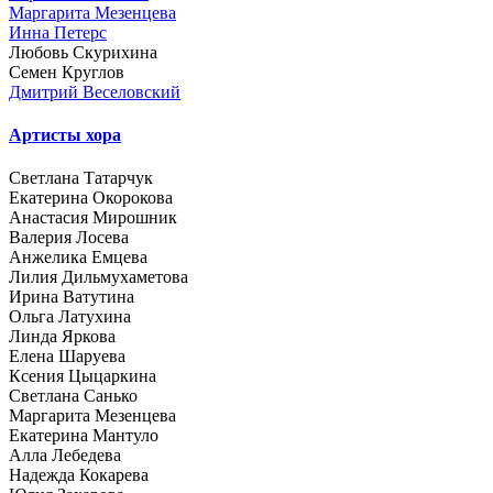
Маргарита Мезенцева
Инна Петерс
Любовь Скурихина
Семен Круглов
Дмитрий Веселовский
Артисты хора
Светлана Татарчук
Екатерина Окорокова
Анастасия Мирошник
Валерия Лосева
Анжелика Емцева
Лилия Дильмухаметова
Ирина Ватутина
Ольга Латухина
Линда Яркова
Елена Шаруева
Ксения Цыцаркина
Светлана Санько
Маргарита Мезенцева
Екатерина Мантуло
Алла Лебедева
Надежда Кокарева