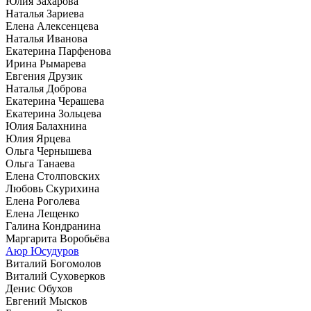
Юлия Захарова
Наталья Зариева
Елена Алексенцева
Наталья Иванова
Екатерина Парфенова
Ирина Рымарева
Евгения Друзик
Наталья Доброва
Екатерина Черашева
Екатерина Зольцева
Юлия Балахнина
Юлия Ярцева
Ольга Чернышева
Ольга Танаева
Елена Столповских
Любовь Скурихина
Елена Роголева
Елена Лещенко
Галина Кондранина
Маргарита Воробьёва
Аюр Юсудуров
Виталий Богомолов
Виталий Суховерков
Денис Обухов
Евгений Мысков