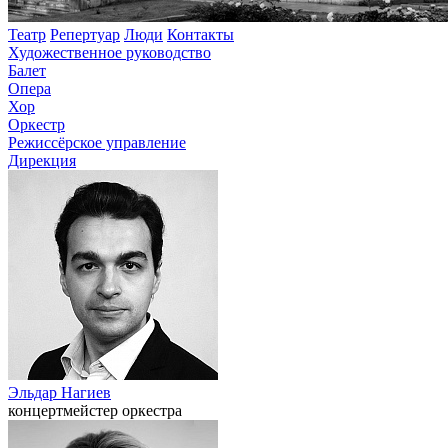
Театр
Репертуар
Люди
Контакты
Художественное руководство
Балет
Опера
Хор
Оркестр
Режиссёрское управление
Дирекция
Эльдар Нагиев
концертмейстер оркестра