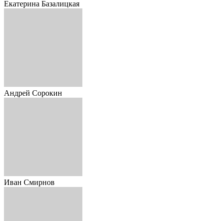
Екатерина Базалицкая
Андрей Сорокин
Иван Смирнов