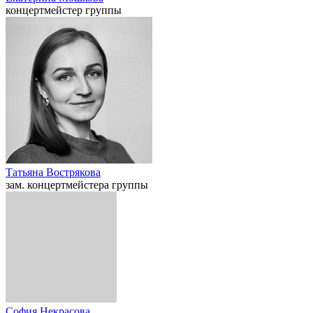
концертмейстер группы
Татьяна Вострякова
зам. концертмейстера группы
София Некрасова