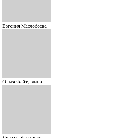
Евгения Маслобоева
Ольга Файзуллина
Луиза Сабитханова