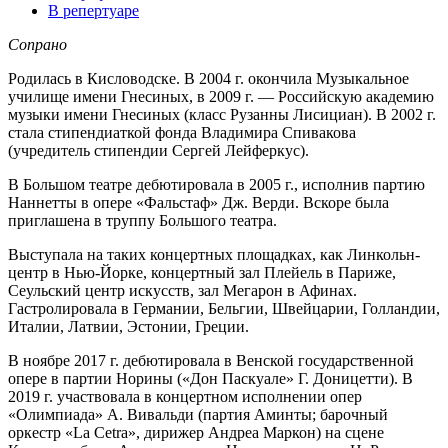
В репертуаре
Сопрано
Родилась в Кисловодске. В 2004 г. окончила Музыкальное
училище имени Гнесиных, в 2009 г. — Российскую академию
музыки имени Гнесиных (класс Рузанны Лисициан). В 2002 г.
стала стипендиаткой фонда Владимира Спивакова
(учредитель стипендии Сергей Лейферкус).
В Большом театре дебютировала в 2005 г., исполнив партию
Наннетты в опере «Фальстаф» Дж. Верди. Вскоре была
приглашена в труппу Большого театра.
Выступала на таких концертных площадках, как Линкольн-
центр в Нью-Йорке, концертный зал Плейель в Париже,
Сеульский центр искусств, зал Мегарон в Афинах.
Гастролировала в Германии, Бельгии, Швейцарии, Голландии,
Италии, Латвии, Эстонии, Греции.
В ноябре 2017 г. дебютировала в Венской государственной
опере в партии Норины («Дон Паскуале» Г. Доницетти). В
2019 г. участвовала в концертном исполнении опер
«Олимпиада» А. Вивальди (партия Аминты; барочный
оркестр «La Cetra», дирижер Андреа Маркон) на сцене