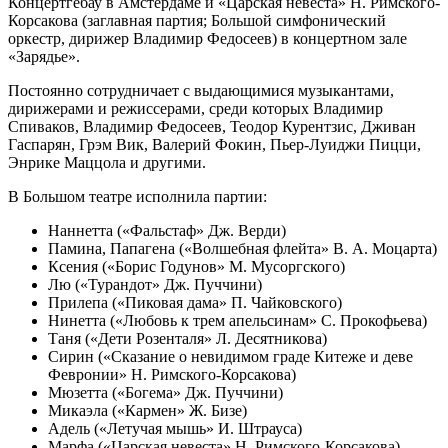
Концертгебау в Амстердаме и «Царская невеста» Н. Римского-
Корсакова (заглавная партия; Большой симфонический
оркестр, дирижер Владимир Федосеев) в концертном зале
«Зарядье».
Постоянно сотрудничает с выдающимися музыкантами,
дирижерами и режиссерами, среди которых Владимир
Спиваков, Владимир Федосеев, Теодор Курентзис, Дживан
Гаспарян, Грэм Вик, Валерий Фокин, Пьер-Луиджи Пицци,
Энрике Маццола и другими.
В Большом театре исполнила партии:
Наннетта («Фальстаф» Дж. Верди)
Памина, Папагена («Волшебная флейта» В. А. Моцарта)
Ксения («Борис Годунов» М. Мусоргского)
Лю («Турандот» Дж. Пуччини)
Прилепа («Пиковая дама» П. Чайковского)
Нинетта («Любовь к трем апельсинам» С. Прокофьева)
Таня («Дети Розенталя» Л. Десятникова)
Сирин («Сказание о невидимом граде Китеже и деве
Февронии» Н. Римского-Корсакова)
Мюзетта («Богема» Дж. Пуччини)
Микаэла («Кармен» Ж. Бизе)
Адель («Летучая мышь» И. Штрауса)
Марфа («Царская невеста» Н. Римского-Корсакова)