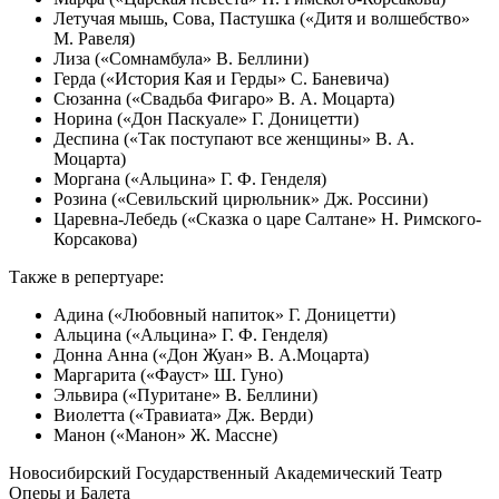
Летучая мышь, Сова, Пастушка («Дитя и волшебство»
М. Равеля)
Лиза («Сомнамбула» В. Беллини)
Герда («История Кая и Герды» С. Баневича)
Сюзанна («Свадьба Фигаро» В. А. Моцарта)
Норина («Дон Паскуале» Г. Доницетти)
Деспина («Так поступают все женщины» В. А.
Моцарта)
Моргана («Альцина» Г. Ф. Генделя)
Розина («Севильский цирюльник» Дж. Россини)
Царевна-Лебедь («Сказка о царе Салтане» Н. Римского-
Корсакова)
Также в репертуаре:
Адина («Любовный напиток» Г. Доницетти)
Альцина («Альцина» Г. Ф. Генделя)
Донна Анна («Дон Жуан» В. А.Моцарта)
Маргарита («Фауст» Ш. Гуно)
Эльвира («Пуритане» В. Беллини)
Виолетта («Травиата» Дж. Верди)
Манон («Манон» Ж. Массне)
Новосибирский Государственный Академический Театр
Оперы и Балета