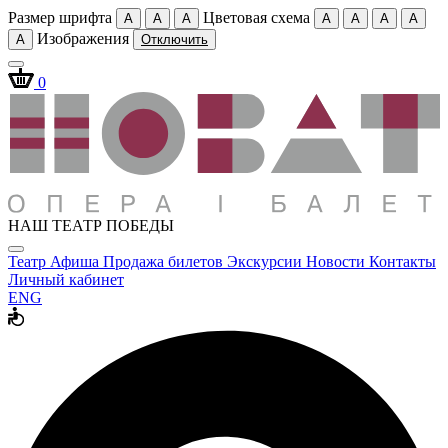
Размер шрифта
Цветовая схема
A
A
A
A
A
A
A
Изображения
A
Отключить
0
НАШ ТЕАТР ПОБЕДЫ
Театр
Афиша
Продажа билетов
Экскурсии
Новости
Контакты
Личный кабинет
ENG