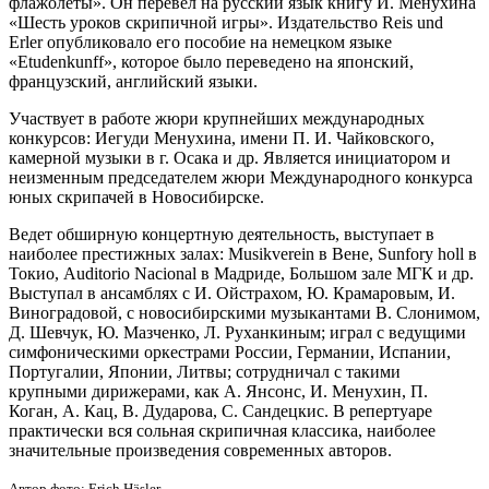
флажолеты». Он перевел на русский язык книгу И. Менухина
«Шесть уроков скрипичной игры». Издательство Reis und
Erler опубликовало его пособие на немецком языке
«Etudenkunff», которое было переведено на японский,
французский, английский языки.
Участвует в работе жюри крупнейших международных
конкурсов: Иегуди Менухина, имени П. И. Чайковского,
камерной музыки в г. Осака и др. Является инициатором и
неизменным председателем жюри Международного конкурса
юных скрипачей в Новосибирске.
Ведет обширную концертную деятельность, выступает в
наиболее престижных залах: Musikverein в Вене, Sunfory holl в
Токио, Auditorio Nacional в Мадриде, Большом зале МГК и др.
Выступал в ансамблях с И. Ойстрахом, Ю. Крамаровым, И.
Виноградовой, с новосибирскими музыкантами В. Слонимом,
Д. Шевчук, Ю. Мазченко, Л. Руханкиным; играл с ведущими
симфоническими оркестрами России, Германии, Испании,
Португалии, Японии, Литвы; сотрудничал с такими
крупными дирижерами, как А. Янсонс, И. Менухин, П.
Коган, А. Кац, В. Дударова, С. Сандецкис. В репертуаре
практически вся сольная скрипичная классика, наиболее
значительные произведения современных авторов.
Автор фото: Еrich Häsler