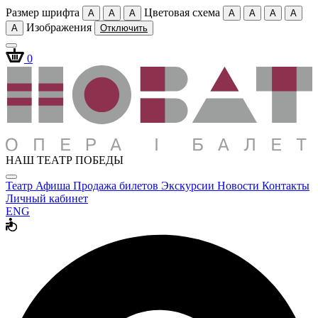
Размер шрифта
Цветовая схема
A
A
A
A
A
A
A
Изображения
A
Отключить
0
НАШ ТЕАТР ПОБЕДЫ
Театр
Афиша
Продажа билетов
Экскурсии
Новости
Контакты
Личный кабинет
ENG