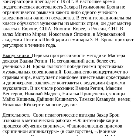
консерватории преподает с 1974 г. В настоящее время
педагогическая деятельность Захара Нухимовича Брона не
ограничивается рамками какого-либо одного учебного
заведения или одного государства. В его интернациональном
классе обучаются музыканты из многих стран, он дает мастер-
классы в Европе, США, Японии, Корее, в России, СНГ. В
залах Минтао Мираи, Йокогама в Японии, в Музыкальной
академии Питии в Швейцарии семинары З. Н. Брона проходят
регулярно в течение года.
Выпускники.
Первым прогрессивность методики Мастера
доказал Вадим Репин. На сегодняшний день более ста
учеников З.Н. Брона являются победителями престижных
музыкальных соревнований. Большинство концертирует по
странам мира, выступает с наиболее известными оркестрами
и дирижерами, заключает контракты с ведущими фирмами
звукозаписи. В их числе россияне: Вадим Репин, Максим
Венгеров, Николай Мадоев, Наталья Прищепенко, японцы
Майю Кишима, Дайшии Кашимото, Тамаки Кавакуба, немец
Никколас Кёккерт и многие другие.
Деятельность.
Свои педагогические взгляды Захар Брон
изложил в методических работах «Об интенсификации
процесса обучения скрипача», «Рационализация приемов
скрипичной аппликатуры» (в соавторстве), «Двойные