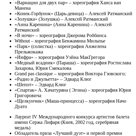
«Вариации для двух пар» – хореография Ханса ван
Манена
«Конек-Горбунок» (Царь-девица) –
Алексей Ратманский
«Золушка» (Золушка) – Алексей Ратманский
«Анна Каренина» (Анна Каренина) – Алексей
Ратманский
«В ночи» – хореография Джерома Роббинса
Without – хореография Бенжамина Мильпье
«Парк» (солистка) – хореография Анжелена
Прельжокажа
«Инфра» – хореография Уэйна МакГрегора
«Медный всадник» (Параша) – хореография Ростислава
Захарова, Юрия Смекалова
Grand pas classique – хореография Виктора Гзовского;
«Радио и Джульетта» – Эдвард Клюг
«Шепот» – Эдвард Клюг
«Спартак» А. Хачатуряна ( Эгина) – хореография Юрия
Григоровича
«Щелкунчик» (Маша-принцесса) – хореография Начо
Дуато
Лауреат IV Международного конкурса артистов балета
имени Сержа Лифаря (Киев, 2002 год, серебряная
медаль)
Обладатель приза «Лучший дуэт» и первой премии