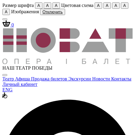
Размер шрифта
Цветовая схема
A
A
A
A
A
A
A
Изображения
A
Отключить
0
НАШ ТЕАТР ПОБЕДЫ
Театр
Афиша
Продажа билетов
Экскурсии
Новости
Контакты
Личный кабинет
ENG