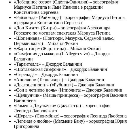
«Лебединое озеро» (Одетта-Одиллия) – хореография
Мариуса Петипа и Льва Иванова в редакции
Константина Сергеева
«Раймонда» (Раймонда) – хореография Мариуса Петипа
в редакции Константина Сергеева
«Дон Кихот» (Китри) – хореография Александра
Горского по мотивам спектакля Мариуса Петипа
«Шопениана» (Ноктюрн, Мазурка, Седьмой вальс,
Первый вальс) – Михаил Фокин
«Жар-птица» (Жар-птица)
–
Михаил Фокин
«Симфония до мажор» (I. Allegro vivo) –
Джордж
Баланчин
«Тарантелла» – Джордж Баланчин
«Шотландская симфония» – Джордж Баланчин
«Серенада» – Джордж Баланчин
«Аполлон» (Терпсихора) – Джордж Баланчин
«Драгоценности» («Рубины») – Джордж Баланчин
«Сон в летнюю ночь» (Ипполита) – Джордж Баланчин
«Щелкунчик» (Маша-принцесса) – хореография Василия
Вайнонена
«Ромео и Джульетта» (Джульетта) – хореография
Леонида Лавровского
«Шурале» (Сюимбике) – хореография Леонида Якобсона
«Легенда о любви» (Мехменэ Бану) – хореография Юрия
Григоровича