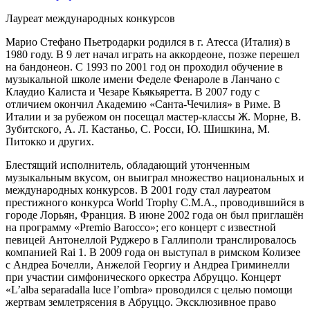
Лауреат международных конкурсов
Марио Стефано Пьетродарки родился в г. Атесса (Италия) в
1980 году. В 9 лет начал играть на аккордеоне, позже перешел
на бандонеон. С 1993 по 2001 год он проходил обучение в
музыкальной школе имени Феделе Фенароле в Ланчано с
Клаудио Калиста и Чезаре Кьякьяретта. В 2007 году с
отличием окончил Академию «Санта-Чечилия» в Риме. В
Италии и за рубежом он посещал мастер-классы Ж. Морне, В.
Зубитского, А. Л. Кастаньо, С. Росси, Ю. Шишкина, М.
Питокко и других.
Блестящий исполнитель, обладающий утонченным
музыкальным вкусом, он выиграл множество национальных и
международных конкурсов. В 2001 году стал лауреатом
престижного конкурса World Trophy C.M.A., проводившийся в
городе Лорьян, Франция. В июне 2002 года он был приглашён
на программу «Premio Barocco»; его концерт с известной
певицей Антонеллой Руджеро в Галлиполи транслировалось
компанией Rai 1. В 2009 года он выступал в римском Колизее
с Андреа Бочелли, Анжелой Георгиу и Андреа Гриминелли
при участии симфонического оркестра Абруццо. Концерт
«L’alba separadalla luce l’ombra» проводился с целью помощи
жертвам землетрясения в Абруццо. Эксклюзивное право