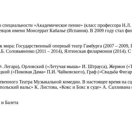
 специальности «Академическое пение» (класс профессора Н.Л.
вцов имени Монсеррат Кабалье (Испания). В 2009 году стал ф
ира: Государственный оперный театр Гамбурга (2007 – 2009, Г
.Б. Соловьяненко (2011 – 2014), Ялтинская филармония (2014).
 Ф. Легара), Орловский («Летучая мышь» И. Штрауса), Жермон (
цкий («Пиковая Дама» П.И. Чайковского), Граф («Свадьба Фигар
венного Театра Музыкальной комедии. В настоящее время на сце
льский вальс» К. Листова, «Кокс и Бокс в суде» А. Салливана (
и Балета