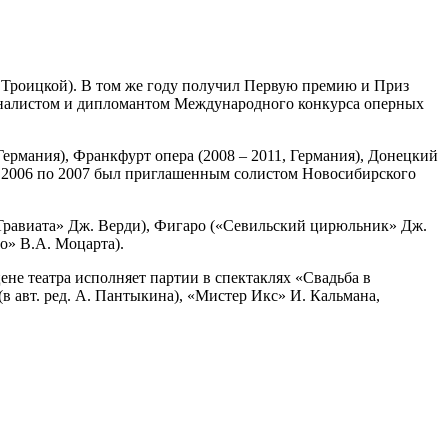
 Троицкой). В том же году получил Первую премию и Приз
иналистом и дипломантом Международного конкурса оперных
ермания), Франкфурт опера (2008 – 2011, Германия), Донецкий
 С 2006 по 2007 был приглашенным солистом Новосибирского
«Травиата» Дж. Верди), Фигаро («Севильский цирюльник» Дж.
о» В.А. Моцарта).
не театра исполняет партии в спектаклях «Свадьба в
в авт. ред. А. Пантыкина), «Мистер Икс» И. Кальмана,