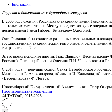
Биография
Лауреат и дипломант международных конкурсов
В 2005 году окончил Российскую академию имени Гнесиных по
зрительских симпатий на Международном конкурсе оперных пе
певцов имени Ганса Габора «Бельведер» (Австрия).
Олег Ромашин был солистом различных музыкальных площадок м
государственный академический театр оперы и балета имени А
театра оперы и балета.
За это время исполнил партии: Граф Данило («Веселая вдова»
Россини), Онегин («Евгений Онегин» П.И. Чайковского) и Еле
С 2017 года — ведущий солист Санкт-Петербургского государст
Малиновке» Б. Александрова, «Сильва» И. Кальмана, «Севастопо
«Веселая вдова» Ф. Легара.
Новосибирский Государственный Академический Театр Оперы 
Противодействие коррупции
©НГАТОиБ, 2015-2026
×