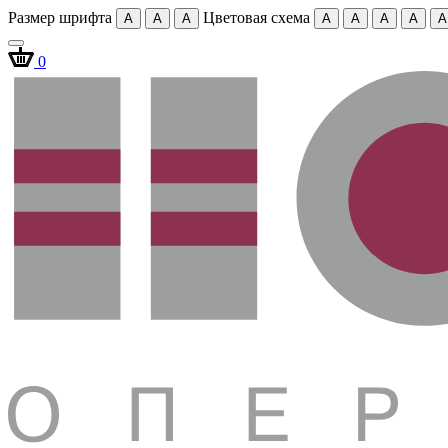
Размер шрифта
Цветовая схема
A
A
A
A
A
A
A
A
0