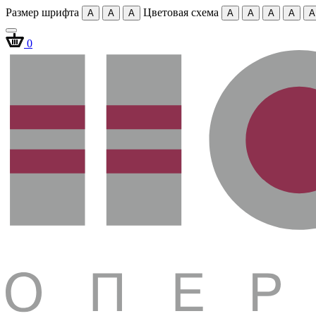
Размер шрифта
Цветовая схема
A
A
A
A
A
A
A
A
0