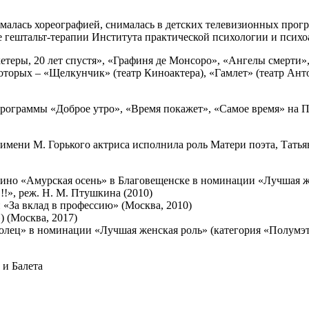
нималась хореографией, снималась в детских телевизионных прог
 гештальт-терапии Института практической психологии и психоа
кетеры, 20 лет спустя», «Графиня де Монсоро», «Ангелы смерти
 которых – «Щелкунчик» (театр Киноактера), «Гамлет» (театр А
программы «Доброе утро», «Время покажет», «Самое время» на П
 имени М. Горького актриса исполнила роль Матери поэта, Тат
 кино «Амурская осень» в Благовещенске в номинации «Лучшая ж
!», реж. Н. М. Птушкина (2010)
«За вклад в профессию» (Москва, 2010)
 (Москва, 2017)
олец» в номинации «Лучшая женская роль» (категория «Полумэ
и Балета