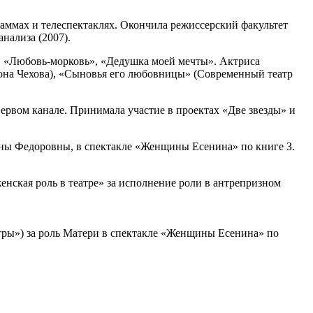
раммах и телеспектаклях. Окончила режиссерский факультет
нализа (2007).
», «Любовь-морковь», «Дедушка моей мечты». Актриса
нтона Чехова), «Сыновья его любовницы» (Современный театр
ервом канале. Принимала участие в проектах «Две звезды» и
ьяны Федоровны, в спектакле «Женщины Есенина» по книге З.
енская роль в театре» за исполнение роли в антрепризном
тры») за роль Матери в спектакле «Женщины Есенина» по