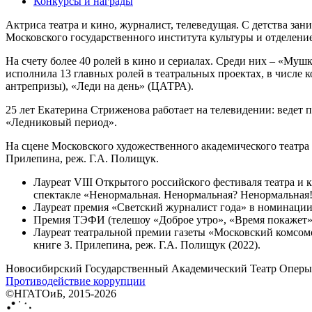
Конкурсы и награды
Актриса театра и кино, журналист, телеведущая. С детства за
Московского государственного института культуры и отделение
На счету более 40 ролей в кино и сериалах. Среди них – «Муш
исполнила 13 главных ролей в театральных проектах, в числе
антрепризы), «Леди на день» (ЦАТРА).
25 лет Екатерина Стриженова работает на телевидении: ведет 
«Ледниковый период».
На сцене Московского художественного академического театра
Прилепина, реж. Г.А. Полищук.
Лауреат VIII Открытого российского фестиваля театра и
спектакле «Ненормальная. Ненормальная? Ненормальная!!
Лауреат премия «Светский журналист года» в номинации 
Премия ТЭФИ (телешоу «Доброе утро», «Время покажет»)
Лауреат театральной премии газеты «Московский комсом
книге З. Прилепина, реж. Г.А. Полищук (2022).
Новосибирский Государственный Академический Театр Оперы 
Противодействие коррупции
©НГАТОиБ, 2015-2026