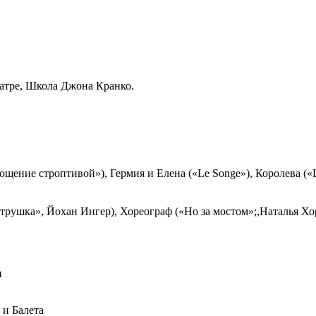
атре, Школа Джона Кранко.
ощение строптивой»), Гермия и Елена («Le Songe»), Королева («
етрушка», Йохан Ингер), Хореограф («Но за мостом»;,Наталья Хо
и
и Балета