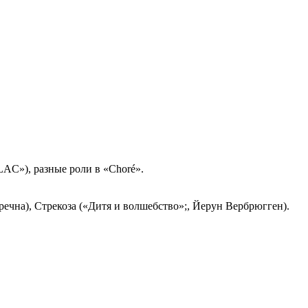
LAC»), разные роли в «Choré».
речна), Стрекоза («Дитя и волшебство»;, Йерун Вербрюгген).