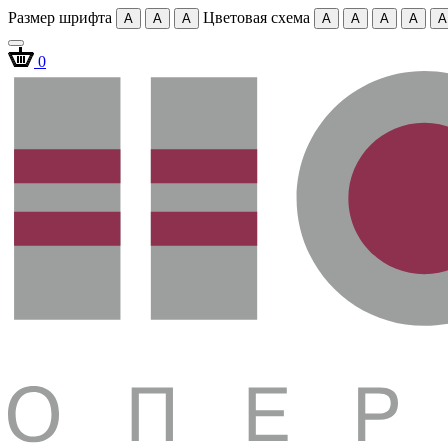
Размер шрифта
Цветовая схема
A
A
A
A
A
A
A
A
0