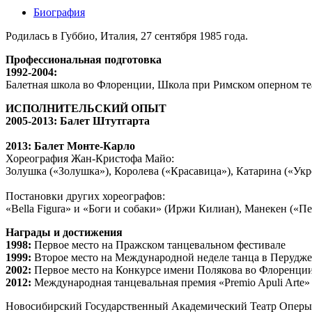
Биография
Родилась в Губбио, Италия, 27 сентября 1985 года.
Профессиональная подготовка
1992-2004:
Балетная школа во Флоренции, Школа при Римском оперном те
ИСПОЛНИТЕЛЬСКИЙ ОПЫТ
2005-2013: Балет Штутгарта
2013: Балет Монте-Карло
Хореография Жан-Кристофа Майо:
Золушка («Золушка»), Королева («Красавица»), Катарина («Укр
Постановки других хореографов:
«Bella Figura» и «Боги и собаки» (Иржи Килиан), Манекен («П
Награды и достижения
1998:
Первое место на Пражском танцевальном фестивале
1999:
Второе место на Международной неделе танца в Перудже
2002:
Первое место на Конкурсе имени Полякова во Флоренци
2012:
Международная танцевальная премия «Premio Apuli Arte»
Новосибирский Государственный Академический Театр Оперы 