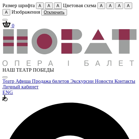
Размер шрифта
Цветовая схема
A
A
A
A
A
A
A
Изображения
A
Отключить
0
НАШ ТЕАТР ПОБЕДЫ
Театр
Афиша
Продажа билетов
Экскурсии
Новости
Контакты
Личный кабинет
ENG