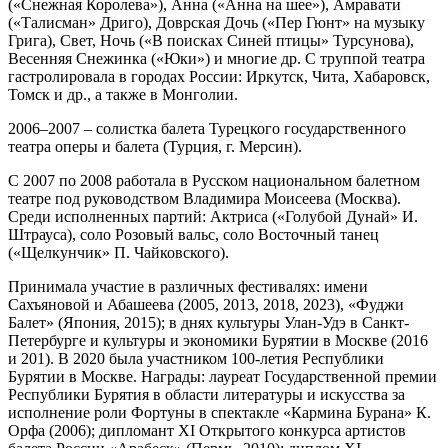
(«Снежная Королева»), Анна («Анна на шее»), Амравати
(«Талисман» Дриго), Доврская Дочь («Пер Гюнт» на музыку
Грига), Свет, Ночь («В поисках Синей птицы» Турсунова),
Весенняя Снежинка («Юки») и многие др. С труппой театра
гастролировала в городах России: Иркутск, Чита, Хабаровск,
Томск и др., а также в Монголии.
2006–2007 – солистка балета Турецкого государственного
театра оперы и балета (Турция, г. Мерсин).
С 2007 по 2008 работала в Русском национальном балетном
театре под руководством Владимира Моисеева (Москва).
Среди исполненных партий: Актриса («Голубой Дунай» И.
Штрауса), соло Розовый вальс, соло Восточный танец
(«Щелкунчик» П. Чайковского).
Принимала участие в различных фестивалях: имени
Сахъяновой и Абашеева (2005, 2013, 2018, 2023), «Фуджи
Балет» (Япония, 2015); в днях культуры Улан-Удэ в Санкт-
Петербурге и культуры и экономики Бурятии в Москве (2016
и 201). В 2020 была участником 100-летия Республики
Бурятии в Москве. Награды: лауреат Государственной премии
Республики Бурятия в области литературы и искусства за
исполнение роли Фортуны в спектакле «Кармина Бурана» К.
Орфа (2006); дипломант XI Открытого конкурса артистов