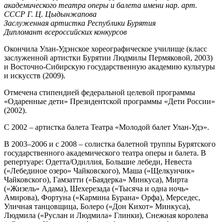
академического театра оперы и балета имени нар. арт.
СССР Г. Ц. Цыдынжапова
Заслуженная артистка Республики Бурятия
Дипломант всероссийских конкурсов
Окончила Улан-Удэнское хореографическое училище (класс
заслуженной артистки Бурятии Людмилы Пермяковой, 2003)
и Восточно-Сибирскую государственную академию культуры
и искусств (2009).
Отмечена стипендией федеральной целевой программы
«Одаренные дети» Президентской программы «Дети России»
(2002).
С 2002 – артистка балета Театра «Молодой балет Улан-Удэ».
В 2003–2006 и с 2008 – солистка балетной труппы Бурятского
государственного академического театра оперы и балета. В
репертуаре: Одетта/Одиллия, Большие лебеди, Невеста
(«Лебединое озеро» Чайковского), Маша («Щелкунчик»
Чайковского), Гамзатти («Баядерка» Минкуса), Мирта
(«Жизель» Адама), Шехерезада («Тысяча и одна ночь»
Амирова), Фортуна («Кармина Бурана» Орфа), Мерседес,
Уличная танцовщица, Болеро («Дон Кихот» Минкуса),
Людмила («Руслан и Людмила» Глинки), Снежная королева