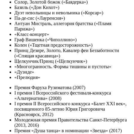
Солор, Золотой божок («Баядерка»)
Базиль («Дон Кихот»)
Дуэт невольницы и невольника («Корсар»)
Па-де-сис («Лауренсия»)
Антуан Мистраль, аллегория братства («Пламя
Парижа»)
«Класс-концерт»
Граф Вишенка («Чиполлино»)
Колен («Тщетная предосторожность»)
Принц Дезире, Золото, Кавалер феи Беззаботности
(«Спящая красавица»)
Щелкунчик/Принц («Щелкунчик»)
«Многогранность. Формы тишины и пустоты»
«Дуэнде»
«Прелюдия»
Премия Фаруха Рузиматова (2007)
I премия I Всероссийского фестиваля-конкурса
«Альтернатива» (2008)
I премия II Всероссийского конкурса «Балет XXI век»,
посвященного 85-летию Юрия Григоровича
(Красноярск, 2012)
Молодежная премия Правительства Санкт-Петербурга
(2013, 2016)
Премия «Душа танца» в номинации «Звезда» (2017)