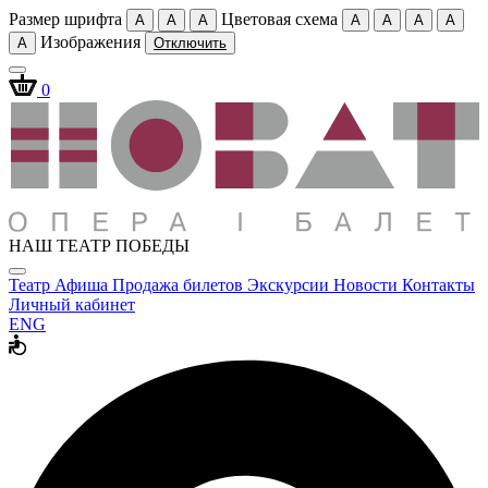
Размер шрифта
Цветовая схема
A
A
A
A
A
A
A
Изображения
A
Отключить
0
НАШ ТЕАТР ПОБЕДЫ
Театр
Афиша
Продажа билетов
Экскурсии
Новости
Контакты
Личный кабинет
ENG