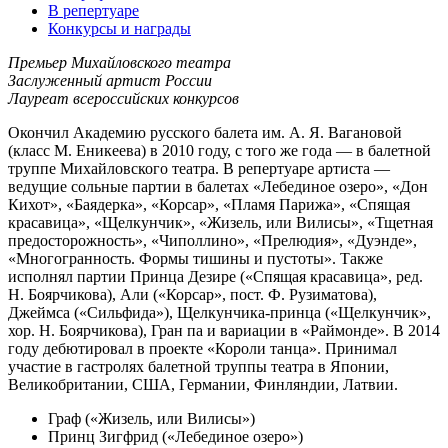
В репертуаре
Конкурсы и награды
Премьер Михайловского театра
Заслуженный артист России
Лауреат всероссийских конкурсов
Окончил Академию русского балета им. А. Я. Вагановой
(класс М. Еникеева) в 2010 году, с того же года — в балетной
труппе Михайловского театра. В репертуаре артиста —
ведущие сольные партии в балетах «Лебединое озеро», «Дон
Кихот», «Баядерка», «Корсар», «Пламя Парижа», «Спящая
красавица», «Щелкунчик», «Жизель, или Вилисы», «Тщетная
предосторожность», «Чиполлино», «Прелюдия», «Дуэнде»,
«Многогранность. Формы тишины и пустоты». Также
исполнял партии Принца Дезире («Спящая красавица», ред.
Н. Боярчикова), Али («Корсар», пост. Ф. Рузиматова),
Джеймса («Сильфида»), Щелкунчика-принца («Щелкунчик»,
хор. Н. Боярчикова), Гран па и вариации в «Раймонде». В 2014
году дебютировал в проекте «Короли танца». Принимал
участие в гастролях балетной труппы театра в Японии,
Великобритании, США, Германии, Финляндии, Латвии.
Граф («Жизель, или Вилисы»)
Принц Зигфрид («Лебединое озеро»)