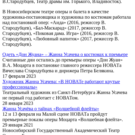
В.Стародубцев, Театр драмы им. Горького, Владивосток).
В Новосибирском театре оперы и балета в качестве
художника-постановщика и художника по костюмам работала
над постановкой опер: «Аида» (2016, режиссер В.
Стародубцев), «Бал-Маскарад» (2017, режиссер В.
Стародубцев), «Пиковая дама. Игра» (2016, режиссер В.
Стародубцев), «Любовный напиток» (2017, режиссер В.
Стародубцев).
Одеть «Дон Жуана» – Жанна Усачева о костюмах к премьере
Считанные дни остались до премьеры оперы «Дон Жуан»
В.А. Моцарта в постановке главного режиссера НОВАТа
Вячеслава Стародубцева и дирижера Петра Белякина.
17 февраля 2023
Художник Жанна Усачева: «В НОВАТе работают крутые
профессионалы»
Театральный художник из Санкт-Петербурга Жанна Усачева
не первый год работает с НОВАТом.
28 января 2023
Жанна Усачёва о тайнах «Волшебной флейты»
12 и 13 февраля на Малой сцене НОВАТа пройдут
премьерные показы оперы Моцарта «Волшебная флейта».
29 января 2021
Новосибирский Государственный Академический Театр