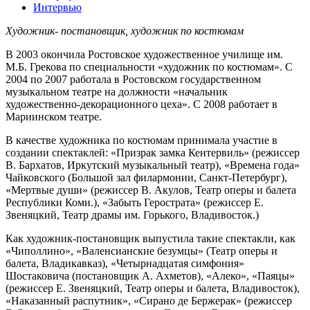
Интервью
Художник- постановщик, художник по костюмам
В 2003 окончила Ростовское художественное училище им.
М.Б. Грекова по специальности «художник по костюмам». С
2004 по 2007 работала в Ростовском государственном
музыкальном театре на должности «начальник
художественно-декорационного цеха». С 2008 работает в
Мариинском театре.
В качестве художника по костюмам принимала участие в
создании спектаклей: «Призрак замка Кентервиль» (режиссер
В. Бархатов, Иркутский музыкальный театр), «Времена года»
Чайковского (Большой зал филармонии, Санкт-Петербург),
«Мертвые души» (режиссер В. Акулов, Театр оперы и балета
Республики Коми.), «Забыть Герострата» (режиссер Е.
Звеняцкий, Театр драмы им. Горького, Владивосток.)
Как художник-постановщик выпустила такие спектакли, как
«Чиполлино», «Валенсианские безумцы» (Театр оперы и
балета, Владикавказ), «Четырнадцатая симфония»
Шостаковича (постановщик А. Ахметов), «Алеко», «Паяцы»
(режиссер Е. Звеняцкий, Театр оперы и балета, Владивосток),
«Наказанный распутник», «Сирано де Бержерак» (режиссер