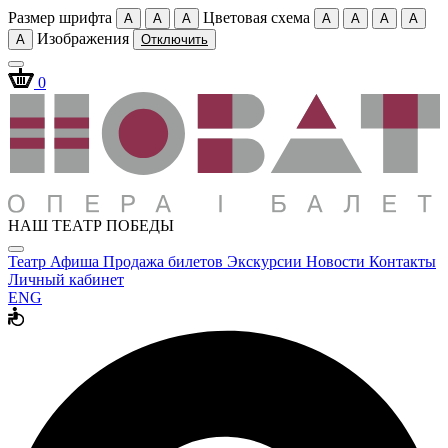
Размер шрифта
Цветовая схема
A
A
A
A
A
A
A
Изображения
A
Отключить
0
НАШ ТЕАТР ПОБЕДЫ
Театр
Афиша
Продажа билетов
Экскурсии
Новости
Контакты
Личный кабинет
ENG