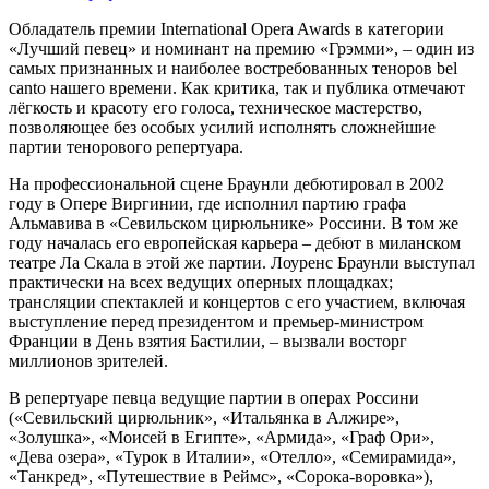
Обладатель премии International Opera Awards в категории
«Лучший певец» и номинант на премию «Грэмми», – один из
самых признанных и наиболее востребованных теноров bel
canto нашего времени. Как критика, так и публика отмечают
лёгкость и красоту его голоса, техническое мастерство,
позволяющее без особых усилий исполнять сложнейшие
партии тенорового репертуара.
На профессиональной сцене Браунли дебютировал в 2002
году в Опере Виргинии, где исполнил партию графа
Альмавива в «Севильском цирюльнике» Россини. В том же
году началась его европейская карьера – дебют в миланском
театре Ла Скала в этой же партии. Лоуренс Браунли выступал
практически на всех ведущих оперных площадках;
трансляции спектаклей и концертов с его участием, включая
выступление перед президентом и премьер-министром
Франции в День взятия Бастилии, – вызвали восторг
миллионов зрителей.
В репертуаре певца ведущие партии в операх Россини
(«Севильский цирюльник», «Итальянка в Алжире»,
«Золушка», «Моисей в Египте», «Армида», «Граф Ори»,
«Дева озера», «Турок в Италии», «Отелло», «Семирамида»,
«Танкред», «Путешествие в Реймс», «Сорока-воровка»),