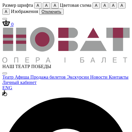
Размер шрифта
Цветовая схема
A
A
A
A
A
A
A
Изображения
A
Отключить
0
НАШ ТЕАТР ПОБЕДЫ
Театр
Афиша
Продажа билетов
Экскурсии
Новости
Контакты
Личный кабинет
ENG