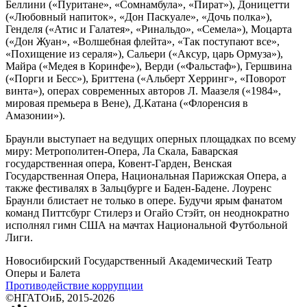
Беллини («Пуритане», «Сомнамбула», «Пират»), Доницетти
(«Любовный напиток», «Дон Паскуале», «Дочь полка»),
Генделя («Атис и Галатея», «Ринальдо», «Семела»), Моцарта
(«Дон Жуан», «Волшебная флейта», «Так поступают все»,
«Похищение из сераля»), Сальери («Аксур, царь Ормуза»),
Майра («Медея в Коринфе»), Верди («Фальстаф»), Гершвина
(«Порги и Бесс»), Бриттена («Альберт Херринг», «Поворот
винта»), операх современных авторов Л. Маазеля («1984»,
мировая премьера в Вене), Д.Катана («Флоренсия в
Амазонии»).
Браунли выступает на ведущих оперных площадках по всему
миру: Метрополитен-Опера, Ла Скала, Баварская
государственная опера, Ковент-Гарден, Венская
Государственная Опера, Национальная Парижская Опера, а
также фестивалях в Зальцбурге и Баден-Бадене. Лоуренс
Браунли блистает не только в опере. Будучи ярым фанатом
команд Питтсбург Стилерз и Огайо Стэйт, он неоднократно
исполнял гимн США на мачтах Национальной Футбольной
Лиги.
Новосибирский Государственный Академический Театр
Оперы и Балета
Противодействие коррупции
©НГАТОиБ, 2015-2026