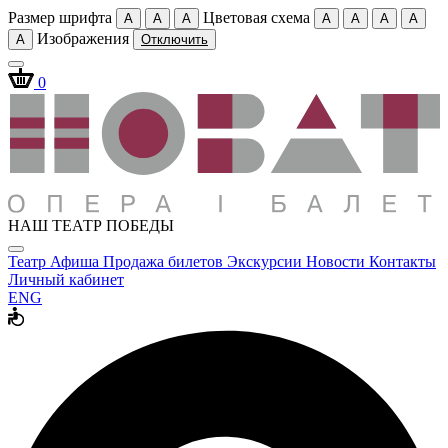
Размер шрифта
Цветовая схема
A
A
A
A
A
A
A
Изображения
A
Отключить
0
НАШ ТЕАТР ПОБЕДЫ
Театр
Афиша
Продажа билетов
Экскурсии
Новости
Контакты
Личный кабинет
ENG