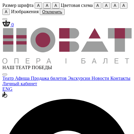
Размер шрифта
Цветовая схема
A
A
A
A
A
A
A
Изображения
A
Отключить
0
НАШ ТЕАТР ПОБЕДЫ
Театр
Афиша
Продажа билетов
Экскурсии
Новости
Контакты
Личный кабинет
ENG