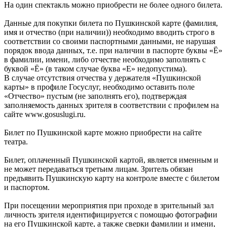
На один спектакль можно приобрести не более одного билета.
Данные для покупки билета по Пушкинской карте (фамилия,
имя и отчество (при наличии)) необходимо вводить строго в
соответствии со своими паспортными данными, не нарушая
порядок ввода данных, т.е. при наличии в паспорте буквы «Ё»
в фамилии, имени, либо отчестве необходимо заполнять с
буквой «Ё» (в таком случае буква «Е» недопустима).
В случае отсутствия отчества у держателя «Пушкинской
карты» в профиле Госуслуг, необходимо оставить поле
«Отчество» пустым (не заполнять его), подтверждая
заполняемость данных зрителя в соответствии с профилем на
сайте www.gosuslugi.ru.
Билет по Пушкинской карте можно приобрести на сайте
театра.
Билет, оплаченный Пушкинской картой, является именным и
не может передаваться третьим лицам. Зритель обязан
предъявить Пушкинскую карту на контроле вместе с билетом
и паспортом.
При посещении мероприятия при проходе в зрительный зал
личность зрителя идентифицируется с помощью фотографии
на его Пушкинской карте, а также сверки фамилии и имени,