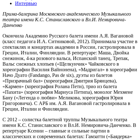
Интервью
Прима-балерина Московского академического Музыкального
театра имени К.С. Станиславского и Вл.И. Немировича-
Данченко
Окончила Академию Русского балета имени А.Я. Вагановой
(класс педагога И.А. Ситниковой, 2012). Принимала участие в
спектаклях и концертах академии в России, гастролировала в
Греции, Италии, Финляндии. В репертуаре: Маша, Двойка
снежинок, 4-ка розового вальса, Испанский танец, Трепак,
Вальс снежных хлопьев («Щелкунчик» Чайковского в
хореографии Василия Вайнонена), «Мадригал» в хореографии
Начо Дуато (Fandango, Рas de six), дуэты из балетов
«Призрачный бал» (хореография Дмитрия Брянцева),
«Кармен» (хореография Ролана Пети), трио из балета
«Пахита» (хореография Мариуса Петипа), монолог Мехмене
Бану («Легенда о любви» Меликова, хореография Юрия
Григоровича). С АРБ им. А.Я. Вагановой гастролировала в
Греции, Италии и Финляндии.
С 2012 – солистка балетной труппы Музыкального театра
имени К.С. Станиславского и Вл.И. Немировича-Данченко. В
репертуаре Ксении – главные и сольные партии в
классических и современных балетах: Гамзатти («Баядерка»