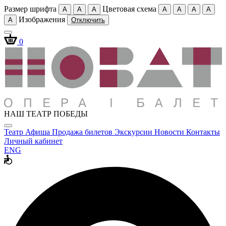
Размер шрифта
Цветовая схема
A
A
A
A
A
A
A
Изображения
A
Отключить
0
НАШ ТЕАТР ПОБЕДЫ
Театр
Афиша
Продажа билетов
Экскурсии
Новости
Контакты
Личный кабинет
ENG