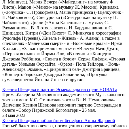
Л. Минкуса), Мария Вечера («Майерлинг» на музыку Ф.
Листа), Манон («Манон» на музыку Ж. Массне), Кривляка
(«Золушка» С. Прокофьева), Маша-принцесса («Щелкунчик»
П. Чайковского), Снегурочка («Снегурочка» на музыку П.
Чайковского), Долли («Анна Каренина» на музыку С.
Рахманинова, В. Лютославского, И. Барданашвили и С.
Цинцадзе), Китри («Дон Кихот» Л. Минкуса в хореографии
Рудольфа Нуреева), Жизель («Жизель» А. Адана); а также в
спектаклях «Маленькая смерть» и «Восковые крылья» Иржи
Килиана, «За вас приемлю смерть» и «В лесу» Начо Дуато,
«Первая вспышка» Йормы Эло, «В ночи» и «Концерт»
Джерома Роббинса, «Сюита в белом» Сержа Лифаря, «Вторая
деталь» Уильяма Форсайта, «Ореол» Пола Тейлора, «Тюль»
Александра Экмана, «Призрачный бал» Дмитрия Брянцева,
«Кончерто барокко» Джорджа Баланчина, «Прогулка
сумасшедшего» Йохана Ингера и другие.
Ксения Шевцова в партии Эсмеральды на сцене НОВАТа
Прима-балерина Московского академического Музыкального
театра имени К.С. Станиславского и Вл.И. Немировича-
Данченко Ксения Шевцова исполнит партию Эсмеральды в
балете «Собор Парижской Богоматери» 25 мая.
23 мая 2023
Ксения Шевцова в юбилейном бенефисе Анны Жаровой
Гостьей балетного вечера, посвященного творческому юбилею