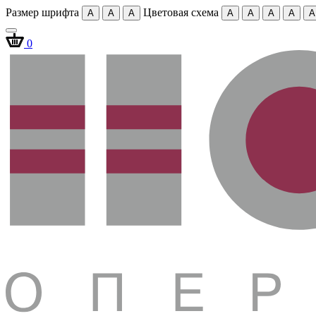
Размер шрифта
Цветовая схема
A
A
A
A
A
A
A
A
0