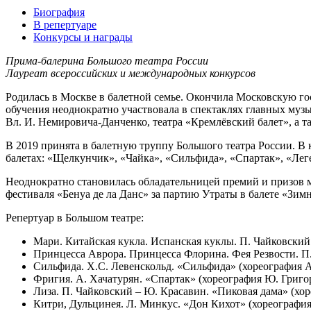
Биография
В репертуаре
Конкурсы и награды
Прима-балерина Большого театра России
Лауреат всероссийских и международных конкурсов
Родилась в Москве в балетной семье. Окончила Московскую гос
обучения неоднократно участвовала в спектаклях главных муз
Вл. И. Немировича-Данченко, театра «Кремлёвский балет», а т
В 2019 принята в балетную труппу Большого театра России. В к
балетах: «Щелкунчик», «Чайка», «Сильфида», «Спартак», «Леге
Неоднократно становилась обладательницей премий и призов 
фестиваля «Бенуа де ла Данс» за партию Утраты в балете «Зим
Репертуар в Большом театре:
Мари. Китайская кукла. Испанская куклы. П. Чайковски
Принцесса Аврора. Принцесса Флорина. Фея Резвости. П.
Сильфида. Х.С. Левенскольд. «Сильфида» (хореография А
Фригия. А. Хачатурян. «Спартак» (хореография Ю. Григо
Лиза. П. Чайковский – Ю. Красавин. «Пиковая дама» (хо
Китри, Дульцинея. Л. Минкус. «Дон Кихот» (хореография 