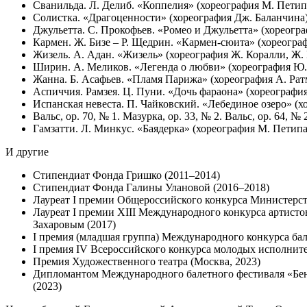
Сванильда. Л. Делиб. «Коппелия» (хореография М. Петипа
Солистка. «Драгоценности» (хореография Дж. Баланчина
Джульетта. С. Прокофьев. «Ромео и Джульетта» (хореогра
Кармен. Ж. Бизе – Р. Щедрин. «Кармен-сюита» (хореогра
Жизель. А. Адан. «Жизель» (хореография Ж. Коралли, Ж.
Ширин. А. Меликов. «Легенда о любви» (хореография Ю.
Жанна. Б. Асафьев. «Пламя Парижа» (хореография А. Рат
Аспиччия. Рамзея. Ц. Пуни. «Дочь фараона» (хореография
Испанская невеста. П. Чайковский. «Лебединое озеро» (х
Вальс, op. 70, № 1. Мазурка, op. 33, № 2. Вальс, op. 64
Гамзатти. Л. Минкус. «Баядерка» (хореография М. Петипа
И другие
Стипендиат Фонда Гришко (2011–2014)
Стипендиат Фонда Галины Улановой (2016–2018)
Лауреат I премии Общероссийского конкурса Министерст
Лауреат I премии XIII Международного конкурса артист
Захаровым (2017)
I премия (младшая группа) Международного конкурса бал
I премия IV Всероссийского конкурса молодых исполните
Премия Художественного театра (Москва, 2023)
Дипломантом Международного балетного фестиваля «Бену
(2023)