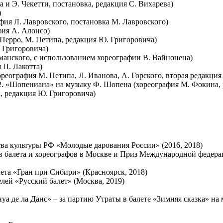
 и Э. Чекетти, постановка, редакция С. Вихарева)
)
фия Л. Лавровского, постановка М. Лавровского)
фия А. Алонсо)
 Перро, М. Петипа, редакция Ю. Григоровича)
 Григоровича)
манского, с использованием хореографии В. Вайнонена)
 П. Лакотта)
ореография М. Петипа, Л. Иванова, А. Горского, вторая редакци
, № 2. «Шопениана» на музыку Ф. Шопена (хореография М. Фокина,
, редакция Ю. Григоровича)
ва культуры РФ «Молодые дарования России» (2016, 2018)
ов балета и хореографов в Москве и Приз Международной федер
ета «Гран при Сибири» (Красноярск, 2018)
лей «Русский балет» (Москва, 2019)
а де ла Данс» – за партию Утраты в балете «Зимняя сказка» на