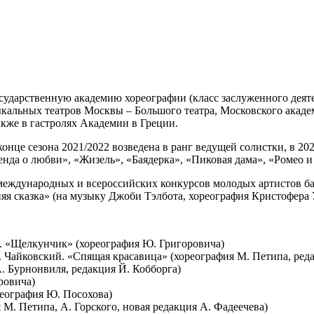
ударственную академию хореографии (класс заслуженного деятеля
ыкальных театров Москвы – Большого театра, Московского акаде
акже в гастролях Академии в Греции.
онце сезона 2021/2022 возведена в ранг ведущей солистки, в 20
нда о любви», «Жизель», «Баядерка», «Пиковая дама», «Ромео и
международных и всероссийских конкурсов молодых артистов ба
няя сказка» (на музыку Джоби Тэлбота, хореография Кристофера 
й. «Щелкунчик» (хореография Ю. Григоровича)
 Чайковский. «Спящая красавица» (хореография М. Петипа, ред
. Бурнонвиля, редакция Й. Кобборга)
ровича)
реография Ю. Посохова)
М. Петипа, А. Горского, новая редакция А. Фадеечева)