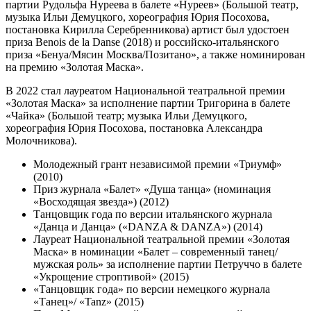
партии Рудольфа Нуреева в балете «Нуреев» (Большой театр,
музыка Ильи Демуцкого, хореография Юрия Посохова,
постановка Кирилла Серебренникова) артист был удостоен
приза Benois de la Danse (2018) и российско-итальянского
приза «Бенуа/Мясин Москва/Позитано», а также номинирован
на премию «Золотая Маска».
В 2022 стал лауреатом Национальной театральной премии
«Золотая Маска» за исполнение партии Тригорина в балете
«Чайка» (Большой театр; музыка Ильи Демуцкого,
хореография Юрия Посохова, постановка Александра
Молочникова).
Молодежный грант независимой премии «Триумф»
(2010)
Приз журнала «Балет» «Душа танца» (номинация
«Восходящая звезда») (2012)
Танцовщик года по версии итальянского журнала
«Данца и Данца» («DANZA & DANZA») (2014)
Лауреат Национальной театральной премии «Золотая
Маска» в номинации «Балет – современный танец/
мужская роль» за исполнение партии Петруччо в балете
«Укрощение строптивой» (2015)
«Танцовщик года» по версии немецкого журнала
«Танец»/ «Tanz» (2015)