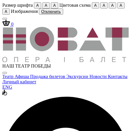
Размер шрифта
Цветовая схема
A
A
A
A
A
A
A
Изображения
A
Отключить
0
НАШ ТЕАТР ПОБЕДЫ
Театр
Афиша
Продажа билетов
Экскурсии
Новости
Контакты
Личный кабинет
ENG