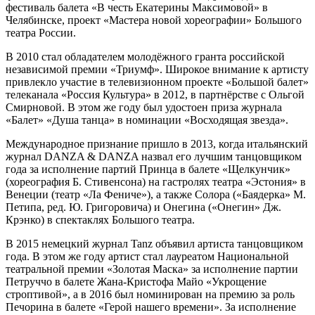
фестиваль балета «В честь Екатерины Максимовой» в
Челябинске, проект «Мастера новой хореографии» Большого
театра России.
В 2010 стал обладателем молодёжного гранта российской
независимой премии «Триумф». Широкое внимание к артисту
привлекло участие в телевизионном проекте «Большой балет»
телеканала «Россия Культура» в 2012, в партнёрстве с Ольгой
Смирновой. В этом же году был удостоен приза журнала
«Балет» «Душа танца» в номинации «Восходящая звезда».
Международное признание пришло в 2013, когда итальянский
журнал DANZA & DANZA назвал его лучшим танцовщиком
года за исполнение партий Принца в балете «Щелкунчик»
(хореография Б. Стивенсона) на гастролях театра «Эстония» в
Венеции (театр «Ла Фениче»), а также Солора («Баядерка» М.
Петипа, ред. Ю. Григоровича) и Онегина («Онегин» Дж.
Крэнко) в спектаклях Большого театра.
В 2015 немецкий журнал Tanz объявил артиста танцовщиком
года. В этом же году артист стал лауреатом Национальной
театральной премии «Золотая Маска» за исполнение партии
Петруччо в балете Жана-Кристофа Майо «Укрощение
строптивой», а в 2016 был номинирован на премию за роль
Печорина в балете «Герой нашего времени». За исполнение