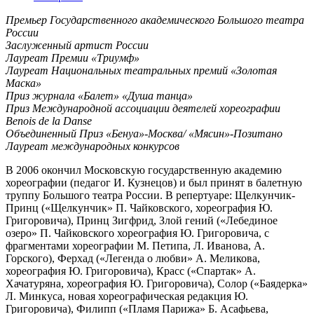
Премьер Государственного академического Большого театра
России
Заслуженный артист России
Лауреат Премии «Триумф»
Лауреат Национальных театральных премий «Золотая
Маска»
Приз журнала «Балет» «Душа танца»
Приз Международной ассоциации деятелей хореографии
Benois de la Danse
Объединенный Приз «Бенуа»-Москва/ «Мясин»-Позитано
Лауреат международных конкурсов
В 2006 окончил Московскую государственную академию
хореографии (педагог И. Кузнецов) и был принят в балетную
труппу Большого театра России. В репертуаре: Щелкунчик-
Принц («Щелкунчик» П. Чайковского, хореография Ю.
Григоровича), Принц Зигфрид, Злой гений («Лебединое
озеро» П. Чайковского хореография Ю. Григоровича, с
фрагментами хореографии М. Петипа, Л. Иванова, А.
Горского), Ферхад («Легенда о любви» А. Меликова,
хореография Ю. Григоровича), Красс («Спартак» А.
Хачатуряна, хореография Ю. Григоровича), Солор («Баядерка»
Л. Минкуса, новая хореографическая редакция Ю.
Григоровича), Филипп («Пламя Парижа» Б. Асафьева,