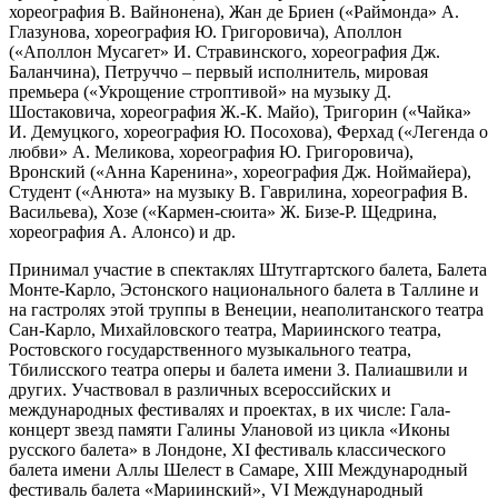
хореография В. Вайнонена), Жан де Бриен («Раймонда» А.
Глазунова, хореография Ю. Григоровича), Аполлон
(«Аполлон Мусагет» И. Стравинского, хореография Дж.
Баланчина), Петруччо – первый исполнитель, мировая
премьера («Укрощение строптивой» на музыку Д.
Шостаковича, хореография Ж.-К. Майо), Тригорин («Чайка»
И. Демуцкого, хореография Ю. Посохова), Ферхад («Легенда о
любви» А. Меликова, хореография Ю. Григоровича),
Вронский («Анна Каренина», хореография Дж. Ноймайера),
Студент («Анюта» на музыку В. Гаврилина, хореография В.
Васильева), Хозе («Кармен-сюита» Ж. Бизе-Р. Щедрина,
хореография А. Алонсо) и др.
Принимал участие в спектаклях Штутгартского балета, Балета
Монте-Карло, Эстонского национального балета в Таллине и
на гастролях этой труппы в Венеции, неаполитанского театра
Сан-Карло, Михайловского театра, Мариинского театра,
Ростовского государственного музыкального театра,
Тбилисского театра оперы и балета имени З. Палиашвили и
других. Участвовал в различных всероссийских и
международных фестивалях и проектах, в их числе: Гала-
концерт звезд памяти Галины Улановой из цикла «Иконы
русского балета» в Лондоне, XI фестиваль классического
балета имени Аллы Шелест в Самаре, XIII Международный
фестиваль балета «Мариинский», VI Международный