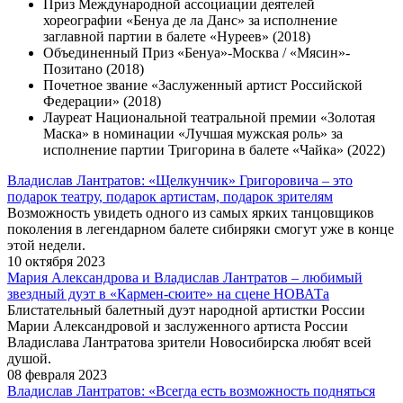
Приз Международной ассоциации деятелей
хореографии «Бенуа де ла Данс» за исполнение
заглавной партии в балете «Нуреев» (2018)
Объединенный Приз «Бенуа»-Москва / «Мясин»-
Позитано (2018)
Почетное звание «Заслуженный артист Российской
Федерации» (2018)
Лауреат Национальной театральной премии «Золотая
Маска» в номинации «Лучшая мужская роль» за
исполнение партии Тригорина в балете «Чайка» (2022)
Владислав Лантратов: «Щелкунчик» Григоровича – это
подарок театру, подарок артистам, подарок зрителям
Возможность увидеть одного из самых ярких танцовщиков
поколения в легендарном балете сибиряки смогут уже в конце
этой недели.
10 октября 2023
Мария Александрова и Владислав Лантратов – любимый
звездный дуэт в «Кармен-сюите» на сцене НОВАТа
Блистательный балетный дуэт народной артистки России
Марии Александровой и заслуженного артиста России
Владислава Лантратова зрители Новосибирска любят всей
душой.
08 февраля 2023
Владислав Лантратов: «Всегда есть возможность подняться