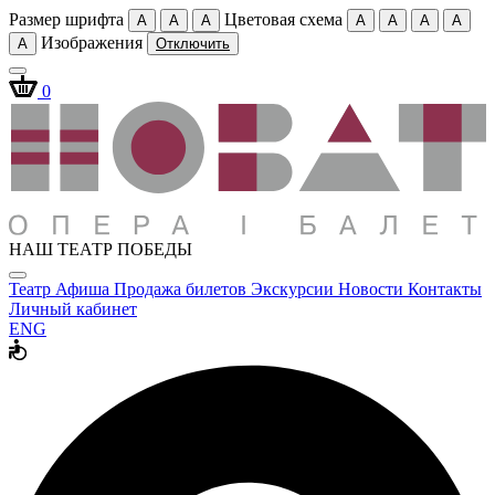
Размер шрифта
Цветовая схема
A
A
A
A
A
A
A
Изображения
A
Отключить
0
НАШ ТЕАТР ПОБЕДЫ
Театр
Афиша
Продажа билетов
Экскурсии
Новости
Контакты
Личный кабинет
ENG