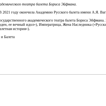
адемического театра балета Бориса Эйфмана.
. В 2021 году окончила Академию Русского балета имени А.Я. Ва
государственного академического театра балета Бориса Эйфмана.
оден, ее вечный идол»), Императрица, Жена Наследника («Русск
алетная история»).
и Балета