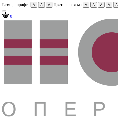
Размер шрифта
Цветовая схема
A
A
A
A
A
A
A
A
0