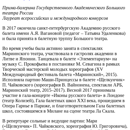
Прима-балерина Государственного Академического Большого
театра России
Лауреат всероссийских и международного конкурсов
В 2017 окончила санкт-петербургскую Академию русского
балета имени А.Я. Вагановой (педагог – Татьяна Удаленкова)
и была принята в балетную труппу Большого театра.
Во время учебы была активно занята в спектаклях
Мариинского театра, участвовала в гастролях академии в
Литве и Японии. Танцевала в балете «Элементариум» на
музыку С. Прокофьева в постановке М. Севагина в рамках
Творческой мастерской молодых хореографов (XV
Международный фестиваль балета «Мариинский», 2015).
Исполняла партию Маши-Принцессы в балете «Щелкунчик»
П. Чайковского (хореография В. Вайнонена, спектакли АРБ,
Мариинский театр, 2015–2017). Весной 2017 принимала
участие в гала-концерте «Иконы русского балета» в Лондоне
(театр Колизей), Гала балетных школ XXI века, прошедшем в
Опера Гарнье в Париже, и благотворительном Гала балетных
школ, состоявшемся в Милане на сцене театра Ла Скала.
В репертуаре сольные и ведущие партии: Мари
(«Щелкунчик» П. Чайковского, хореография Ю. Григоровича),