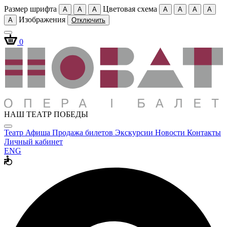
Размер шрифта
Цветовая схема
A
A
A
A
A
A
A
Изображения
A
Отключить
0
НАШ ТЕАТР ПОБЕДЫ
Театр
Афиша
Продажа билетов
Экскурсии
Новости
Контакты
Личный кабинет
ENG