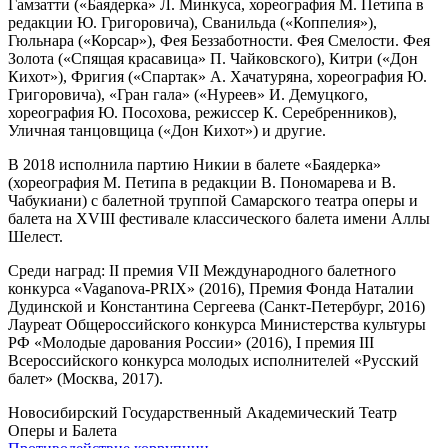
Гамзатти («Баядерка» Л. Минкуса, хореография М. Петипа в
редакции Ю. Григоровича), Сванильда («Коппелия»),
Гюльнара («Корсар»), Фея Беззаботности. Фея Смелости. Фея
Золота («Спящая красавица» П. Чайковского), Китри («Дон
Кихот»), Фригия («Спартак» А. Хачатуряна, хореография Ю.
Григоровича), «Гран гала» («Нуреев» И. Демуцкого,
хореография Ю. Посохова, режиссер К. Серебренников),
Уличная танцовщица («Дон Кихот») и другие.
В 2018 исполнила партию Никии в балете «Баядерка»
(хореография М. Петипа в редакции В. Пономарева и В.
Чабукиани) с балетной труппой Самарского театра оперы и
балета на XVIII фестивале классического балета имени Аллы
Шелест.
Среди наград: II премия VII Международного балетного
конкурса «Vaganova-PRIX» (2016), Премия Фонда Наталии
Дудинской и Константина Сергеева (Санкт-Петербург, 2016)
Лауреат Общероссийского конкурса Министерства культуры
РФ «Молодые дарования России» (2016), I премия III
Всероссийского конкурса молодых исполнителей «Русский
балет» (Москва, 2017).
Новосибирский Государственный Академический Театр
Оперы и Балета