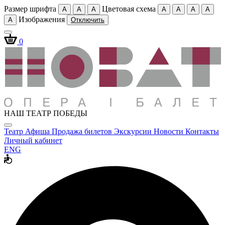
Размер шрифта
Цветовая схема
A
A
A
A
A
A
A
Изображения
A
Отключить
0
НАШ ТЕАТР ПОБЕДЫ
Театр
Афиша
Продажа билетов
Экскурсии
Новости
Контакты
Личный кабинет
ENG