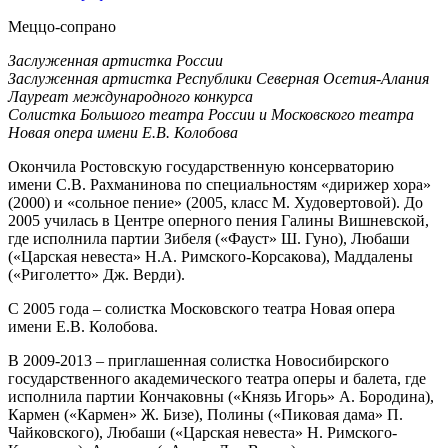
Меццо-сопрано
Заслуженная артистка России
Заслуженная артистка Республики Северная Осетия-Алания
Лауреат международного конкурса
Солистка Большого театра России и Московского театра
Новая опера имени Е.В. Колобова
Окончила Ростовскую государственную консерваторию
имени С.В. Рахманинова по специальностям «дирижер хора»
(2000) и «сольное пение» (2005, класс М. Худовертовой). До
2005 училась в Центре оперного пения Галины Вишневской,
где исполнила партии Зибеля («Фауст» Ш. Гуно), Любаши
(«Царская невеста» Н.А. Римского-Корсакова), Маддалены
(«Риголетто» Дж. Верди).
С 2005 года – солистка Московского театра Новая опера
имени Е.В. Колобова.
В 2009-2013 – приглашенная солистка Новосибирского
государственного академического театра оперы и балета, где
исполнила партии Кончаковны («Князь Игорь» А. Бородина),
Кармен («Кармен» Ж. Бизе), Полины («Пиковая дама» П.
Чайковского), Любаши («Царская невеста» Н. Римского-