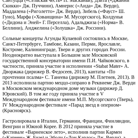
Сантуцца («Сельская честь» П. Масканьи), Дзита («Джанни
Скикки» Дж. Пуччини), Амнерис («Аида» Дж. Верди),
Маддалена («Риголетто» Дж. Верди), Зибель («Фауст» Ш.
Гуно), Марфа («Хованщина» М. Мусоргского), Колдунья
(«Дидона и Эней» Г. Перселла), Адальджиза («Норма» В.
Беллини), Анджелина («Золушка» Дж. Россини).
Сольные концерты Агунды Кулаевой состоялись в Москве,
Санкт-Петербурге, Тамбове, Казани, Перми, Ярославле,
Костроме, Калининграде, Твери и других городах России.
Неоднократно выступала в Большом зале Московской
государственной консерватории имени П.И. Чайковского, в
частности, приняла участие в исполнении «Stabat Mater» А.
Дворжака (дирижер В. Федосеев, 2013), кантаты «По
прочтении псалма» С. Танеева (дирижер М. Плетнев, 2013). В
2013 исполнила партию меццо-сопрано в Реквиеме Дж. Верди
в Московском международном доме музыки (дирижер Д.
Юровский). В том же году приняла участие в V
Международном фестивале имени М.П. Мусоргского (Тверь),
IV Международном фестивале «Парад звезд в оперном»
(Красноярск).
Гастролировала в Италии, Германии, Франции, Финляндии,
Венгрии и Южной Корее. В 2012 приняла участие в
фестивале «Варненское лето», исполнив партии Кармен
(«Кармен» Ж. Бизе) и Эболи («Дон Карлос» Дж. Верди), а