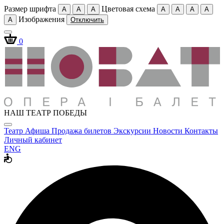
Размер шрифта
Цветовая схема
A
A
A
A
A
A
A
Изображения
A
Отключить
0
НАШ ТЕАТР ПОБЕДЫ
Театр
Афиша
Продажа билетов
Экскурсии
Новости
Контакты
Личный кабинет
ENG