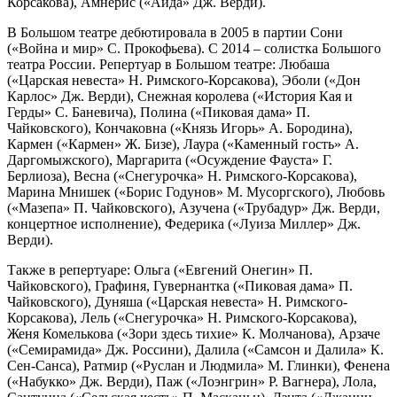
Корсакова), Амнерис («Аида» Дж. Верди).
В Большом театре дебютировала в 2005 в партии Сони
(«Война и мир» С. Прокофьева). С 2014 – солистка Большого
театра России. Репертуар в Большом театре: Любаша
(«Царская невеста» Н. Римского-Корсакова), Эболи («Дон
Карлос» Дж. Верди), Снежная королева («История Кая и
Герды» С. Баневича), Полина («Пиковая дама» П.
Чайковского), Кончаковна («Князь Игорь» А. Бородина),
Кармен («Кармен» Ж. Бизе), Лаура («Каменный гость» А.
Даргомыжского), Маргарита («Осуждение Фауста» Г.
Берлиоза), Весна («Снегурочка» Н. Римского-Корсакова),
Марина Мнишек («Борис Годунов» М. Мусоргского), Любовь
(«Мазепа» П. Чайковского), Азучена («Трубадур» Дж. Верди,
концертное исполнение), Федерика («Луиза Миллер» Дж.
Верди).
Также в репертуаре: Ольга («Евгений Онегин» П.
Чайковского), Графиня, Гувернантка («Пиковая дама» П.
Чайковского), Дуняша («Царская невеста» Н. Римского-
Корсакова), Лель («Снегурочка» Н. Римского-Корсакова),
Женя Комелькова («Зори здесь тихие» К. Молчанова), Арзаче
(«Семирамида» Дж. Россини), Далила («Самсон и Далила» К.
Сен-Санса), Ратмир («Руслан и Людмила» М. Глинки), Фенена
(«Набукко» Дж. Верди), Паж («Лоэнгрин» Р. Вагнера), Лола,