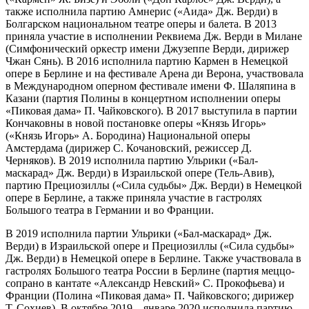
также исполнила партию Амнерис («Аида» Дж. Верди) в
Болгарском национальном театре оперы и балета. В 2013
приняла участие в исполнении Реквиема Дж. Верди в Милане
(Симфонический оркестр имени Джузеппе Верди, дирижер
Чжан Сянь). В 2016 исполнила партию Кармен в Немецкой
опере в Берлине и на фестивале Арена ди Верона, участвовала
в Международном оперном фестивале имени Ф. Шаляпина в
Казани (партия Полины в концертном исполнении оперы
«Пиковая дама» П. Чайковского). В 2017 выступила в партии
Кончаковны в новой постановке оперы «Князь Игорь»
(«Князь Игорь» А. Бородина) Национальной оперы
Амстердама (дирижер С. Кочановский, режиссер Д.
Черняков). В 2019 исполнила партию Ульрики («Бал-
маскарад» Дж. Верди) в Израильской опере (Тель-Авив),
партию Прециозиллы («Сила судьбы» Дж. Верди) в Немецкой
опере в Берлине, а также приняла участие в гастролях
Большого театра в Германии и во Франции.
В 2019 исполнила партии Ульрики («Бал-маскарад» Дж.
Верди) в Израильской опере и Прециозиллы («Сила судьбы»
Дж. Верди) в Немецкой опере в Берлине. Также участвовала в
гастролях Большого театра России в Берлине (партия меццо-
сопрано в кантате «Александр Невский» С. Прокофьева) и
Франции (Полина «Пиковая дама» П. Чайковского; дирижер
Т. Сохиев). В октябре 2019 – январе 2020 исполнила партию