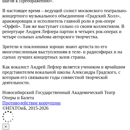
шагов к Преображению».
В настоящее время – ведущий солист московского театрально-
концертного музыкального объединения «Градский Холл»,
аранжировщик и исполнитель главной роли в рок-опере
«Орфей». Там же выступает сольно со своим коллективом. В
репертуаре Андрея Лефлера партии в четырех рок-операх и
четыре сольных альбома авторского творчества.
Зрители и поклонники хорошо знают артиста по его
многочисленным выступлениям в теле- и радиоэфирах и на
сценах лучших концертных залов страны.
Как вокалист Андрей Лефлер является учеником и ярчайшим
представителем вокальной школы Александра Градского, с
которым его связывали годы совместной творческой
деятельности.
Новосибирский Государственный Академический Театр
Оперы и Балета
Противодействие коррупции
©НГАТОиБ, 2015-2026
×