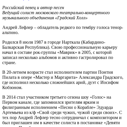
Российский певец и автор песен
Ведущий солист московского театрально-концертного
музыкального объединения «Градский Холл»
Андрей Лефлер – обладатель редкого по тембру голоса тенор-
альтино.
Родился 8 июля 1987 в городе Нарткала (Кабардино-
Балкарская Республика). Свою профессиональную карьеру
начал в составе рок-группы «Маврик» в 2005, с которой
записал несколько альбомов и активно гастролировал по
стране.
В 20-летнем возрасте стал исполнителем партии Понтия
Пилата в опере «Мастер и Маргарита» Александра Градского,
где исполнил несколько сложнейших арий, дуэт с Иосифом
Кобзоном.
В 2014 стал участником третьего сезона шоу «Голос» на
Первом канале, где запомнился зрителям ярким и
филигранным исполнением «Песни о Корабле» Эдуарда
Артемьева из к/ф «Свой среди чужих, чужой среди своих». С
тех пор Андрей Лефлер тесно сотрудничал с композитором и
был приглашен им в качестве солиста в постановке «Девяти