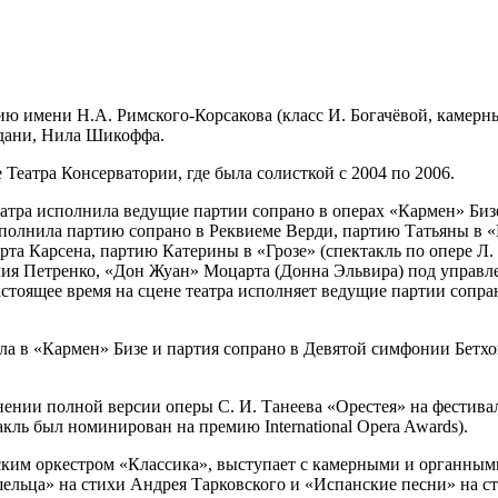
 имени Н.А. Римского-Корсакова (класс И. Богачёвой, камерный
дани, Нила Шикоффа.
Театра Консерватории, где была солисткой с 2004 по 2006.
еатра исполнила ведущие партии сопрано в операх «Кармен» Биз
сполнила партию сопрано в Реквиеме Верди, партию Татьяны в 
та Карсена, партию Катерины в «Грозе» (спектакль по опере Л.
ия Петренко, «Дон Жуан» Моцарта (Донна Эльвира) под управл
тоящее время на сцене театра исполняет ведущие партии сопрано
эла в «Кармен» Бизе и партия сопрано в Девятой симфонии Бетх
нии полной версии оперы С. И. Танеева «Орестея» на фестивал
кль был номинирован на премию International Opera Awards).
ким оркестром «Классика», выступает с камерными и органными
льца» на стихи Андрея Тарковского и «Испанские песни» на ст