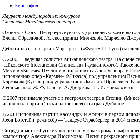
Биография
Лауреат международных конкурсов
Солистка Михайловского театра
Окончила Санкт-Петербургскую государственную консерваторию
Елены Образцовой, Александрины Милчевой, Марчелло Джор
Дебютировала в партии Маргариты («Фауст» Ш. Гуно) на сцене 
С 2006 — ведущая солистка Михайловского театра. На сцене т
Чайковского (постановки Станислава Гаудасинского). Также и
Мими в «Богеме» Пуччини в постановках Арно Бернара и Робер
исполнениях опер «Кармен» (Микаэла) под управлением Васил
Корсакова (Купава) под управлением Дмитрия Юровского. В нас
Леонкавалло, Ж.-Ф. Галеви, А. Дворжака, П. И. Чайковского.
С 2007 принимала участие в гастролях театра в Японии (Мика
исполнила партию Тоски на гастролях театра в Дублине.
В 2013 исполнила партии Кассандры и Афины в первом исполне
Леон Ботстайн, режиссёр — Таддеус Страсбергер; в 2014 спекта
Сотрудничает с «Русским концертным оркестром», симфоничес
композитора Александра Изосимова: «Песни прекрасного прише