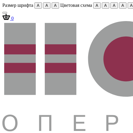
Размер шрифта
Цветовая схема
A
A
A
A
A
A
A
A
0