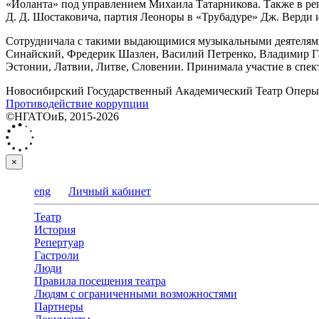
«Иоланта» под управлением Михаила Татарникова. Также в ре
Д. Д. Шостаковича, партия Леоноры в «Трубадуре» Дж. Верди 
Сотрудничала с такими выдающимися музыкальными деятелями
Синайский, Фредерик Шазлен, Василий Петренко, Владимир Га
Эстонии, Латвии, Литве, Словении. Принимала участие в спек
Новосибирский Государственный Академический Театр Оперы 
Противодействие коррупции
©НГАТОиБ, 2015-2026
×
eng
Личный кабинет
Театр
История
Репертуар
Гастроли
Люди
Правила посещения театра
Людям с ограниченными возможностями
Партнеры