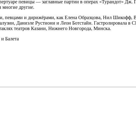
пертуаре певицы — заглавные партии в операх «Турандот» Дж. 
и многие другие.
, певцами и дирижёрами, как Елена Образцова, Нил Шикофф, 
лузин, Даниэле Рустиони и Леон Ботстайн. Гастролировала в 
таклях театров Казани, Нижнего Новгорода, Минска.
и Балета