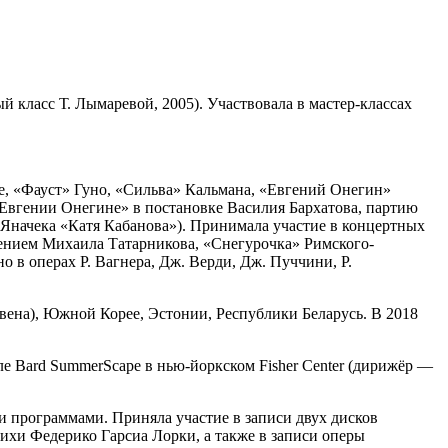
 класс Т. Лымаревой, 2005). Участвовала в мастер-классах
е, «Фауст» Гуно, «Сильва» Кальмана, «Евгений Онегин»
«Евгении Онегине» в постановке Василия Бархатова, партию
 Яначека «Катя Кабанова»). Принимала участие в концертных
ением Михаила Татарникова, «Снегурочка» Римского-
 в операх Р. Вагнера, Дж. Верди, Дж. Пуччини, Р.
овена), Южной Корее, Эстонии, Республики Беларусь. В 2018
е Bard SummerScape в нью-йоркском Fisher Center (дирижёр —
 программами. Приняла участие в записи двух дисков
ихи Федерико Гарсиа Лорки, а также в записи оперы