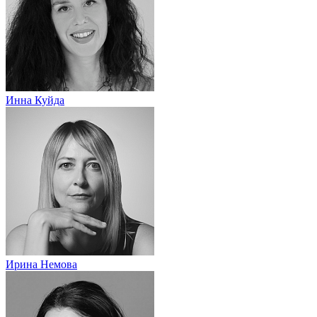
Инна Куйда
Ирина Немова