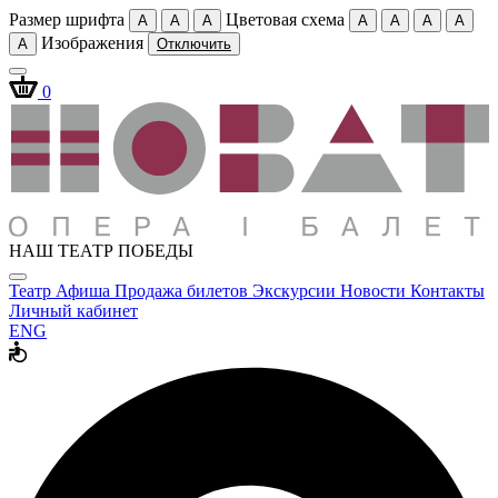
Размер шрифта
Цветовая схема
A
A
A
A
A
A
A
Изображения
A
Отключить
0
НАШ ТЕАТР ПОБЕДЫ
Театр
Афиша
Продажа билетов
Экскурсии
Новости
Контакты
Личный кабинет
ENG