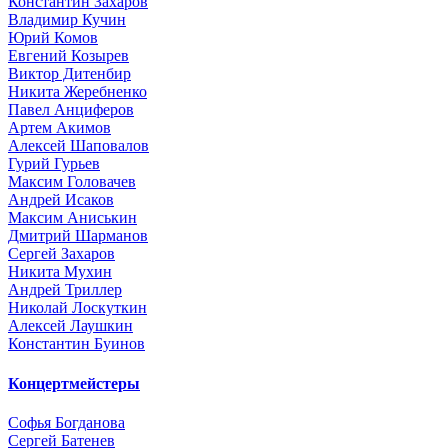
Константин Захаров
Владимир Кучин
Юрий Комов
Евгений Козырев
Виктор Дитенбир
Никита Жеребненко
Павел Анциферов
Артем Акимов
Алексей Шаповалов
Гурий Гурьев
Максим Головачев
Андрей Исаков
Максим Аниськин
Дмитрий Шарманов
Сергей Захаров
Никита Мухин
Андрей Триллер
Николай Лоскуткин
Алексей Лаушкин
Константин Буинов
Концертмейстеры
Софья Богданова
Сергей Батенев