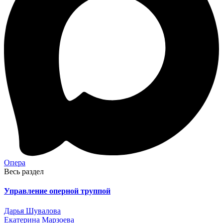
Опера
Весь раздел
Управление оперной труппой
Дарья Шувалова
Екатерина Марзоева