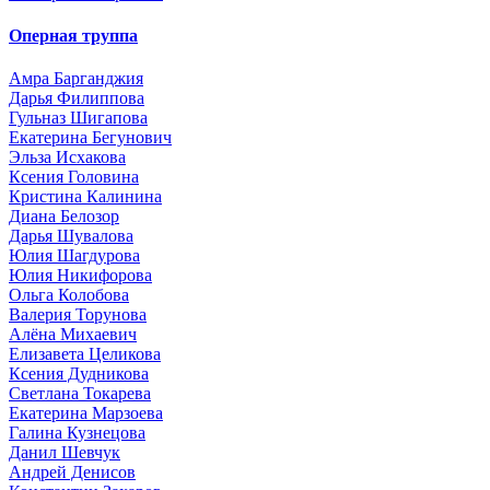
Оперная труппа
Амра Барганджия
Дарья Филиппова
Гульназ Шигапова
Екатерина Бегунович
Эльза Исхакова
Ксения Головина
Кристина Калинина
Диана Белозор
Дарья Шувалова
Юлия Шагдурова
Юлия Никифорова
Ольга Колобова
Валерия Торунова
Алёна Михаевич
Елизавета Целикова
Ксения Дудникова
Светлана Токарева
Екатерина Марзоева
Галина Кузнецова
Данил Шевчук
Андрей Денисов