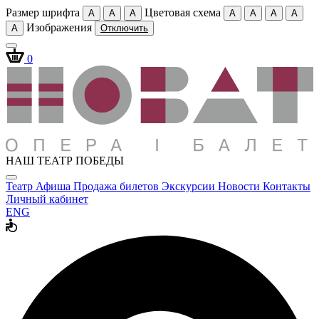
Размер шрифта
Цветовая схема
A
A
A
A
A
A
A
Изображения
A
Отключить
0
НАШ ТЕАТР ПОБЕДЫ
Театр
Афиша
Продажа билетов
Экскурсии
Новости
Контакты
Личный кабинет
ENG