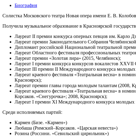
Биография
Солистка Московского театра Новая опера имени Е. В. Колобо
Получила музыкальное образование в Красноярской государств
Лауреат II премии конкурса оперных певцов им. Карло Дз
Лауреат премии Законодательного Собрания Челябинской о
Дипломант российской Национальной театральной премии 
Лауреат Областного фестиваля профессиональных театро
Лауреат премии «Золотая лира» (2015, Челябинск);
Лауреат I премии конкурса конкурсов вокалистов XXVII 
Лауреат III премии II Международного конкурса молодых
Лауреат краевого фестиваля «Театральная весна» в номи
Красноярск);
Лауреат премии главы города молодым талантам (2008, К
Лауреат краевого фестиваля «Театральная весна» в номин
Корсаков. «Снегурочка»; 2008, Красноярск);
Лауреат I премии XI Международного конкурса молодых и
Среди исполняемых партий:
Кармен (Бизе. «Кармен»)
Любаша (Римский–Корсаков. «Царская невеста»)
Розина (Россини. «Севильский цирюльник»)