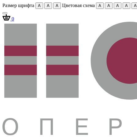
Размер шрифта
Цветовая схема
A
A
A
A
A
A
A
A
0