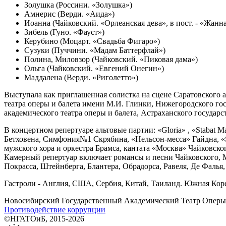
Золушка (Россини. «Золушка»)
Амнерис (Верди. «Аида»)
Иоанна (Чайковский. «Орлеанская дева», в пост. - «Жанн
Зибель (Гуно. «Фауст»)
Керубино (Моцарт. «Свадьба Фигаро»)
Сузуки (Пуччини. «Мадам Баттерфлай»)
Полина, Миловзор (Чайковский. «Пиковая дама»)
Ольга (Чайковский. «Евгений Онегин»)
Маддалена (Верди. «Риголетто»)
Выступала как приглашенная солистка на сцене Саратовского а
театра оперы и балета имени М.И. Глинки, Нижегородского го
академического театра оперы и балета, Астраханского государс
В концертном репертуаре альтовые партии: «Gloria» , «Stabat 
Бетховена, Симфония№1 Скрябина, «Нельсон-месса» Гайдна, «St
мужского хора и оркестра Брамса, кантата «Москва» Чайковско
Камерный репертуар включает романсы и песни Чайковского, 
Покрасса, Штейнберга, Блантера, Обрадорса, Равеля, Де Фалья,
Гастроли - Англия, США, Сербия, Китай, Таиланд. Южная Коре
Новосибирский Государственный Академический Театр Оперы 
Противодействие коррупции
©НГАТОиБ, 2015-2026