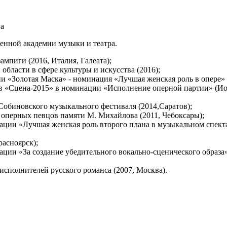
ва
енной академии музыки и театра.
ампиги (2016, Италия, Галеата);
бласти в сфере культуры и искусства (2016);
«Золотая Маска» - номинация «Лучшая женская роль в опере» (
в «Сцена-2015» в номинации «Исполнение оперной партии» (Иоа
Собиновского музыкального фестиваля (2014,Саратов);
 оперных певцов памяти М. Михайлова (2011, Чебоксары);
нации «Лучшая женская роль второго плана в музыкальном спекта
расноярск);
ации «За создание убедительного вокально-сценического образа
сполнителей русского романса (2007, Москва).