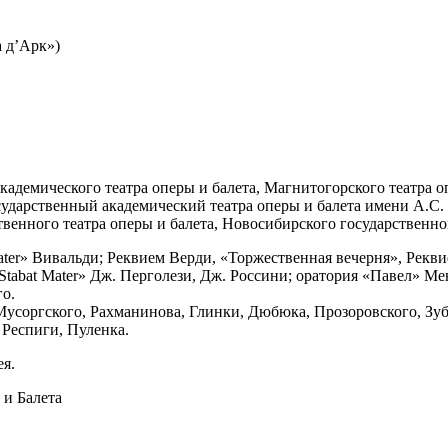
а д’Арк»)
кадемического театра оперы и балета, Магнитогорского театра о
сударственный академический театра оперы и балета имени А.С.
твенного театра оперы и балета, Новосибирского государственно
Mater» Вивальди; Реквием Верди, «Торжественная вечерня», Рекв
abat Mater» Дж. Перголези, Дж. Россини; оратория «Павел» Мен
го.
Мусоргского, Рахманинова, Глинки, Дюбюка, Прозоровского, Зу
 Респиги, Пуленка.
я.
и Балета