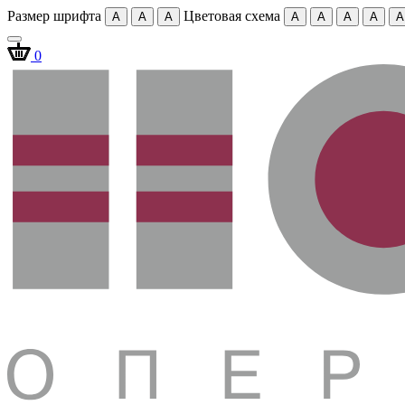
Размер шрифта
Цветовая схема
A
A
A
A
A
A
A
A
0