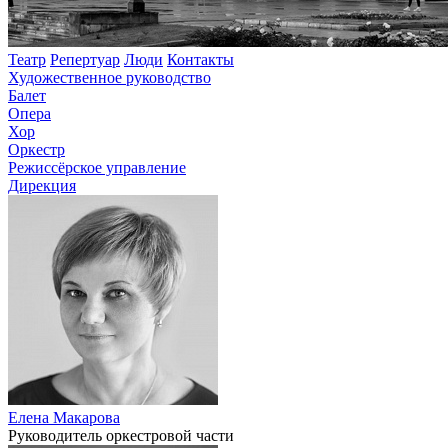
Театр
Репертуар
Люди
Контакты
Художественное руководство
Балет
Опера
Хор
Оркестр
Режиссёрское управление
Дирекция
Елена Макарова
Руководитель оркестровой части