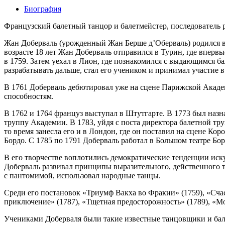
Биография
Французский балетный танцор и балетмейстер, последователь 
Жан Доберваль (урожденный Жан Берше д’Оберваль) родился в 1
возрасте 18 лет Жан Доберваль отправился в Турин, где вперв
в 1759. Затем уехал в Лион, где познакомился с выдающимся 
разрабатывать дальше, стал его учеником и принимал участие в
В 1761 Доберваль дебютировал уже на сцене Парижской Акаде
способностям.
В 1762 и 1764 француз выступал в Штутгарте. В 1773 был наз
труппу Академии. В 1783, уйдя с поста директора балетной тр
то время занесла его и в Лондон, где он поставил на сцене Ко
Бордо. С 1785 по 1791 Доберваль работал в Большом театре Бор
В его творчестве воплотились демократические тенденции иск
Доберваль развивал принципы выразительного, действенного т
с пантомимой, использовал народные танцы.
Среди его постановок «Триумф Вакха во Фракии» (1759), «Сча
приключение» (1787), «Тщетная предосторожность» (1789), «Мо
Учениками Доберваля были такие известные танцовщики и бале