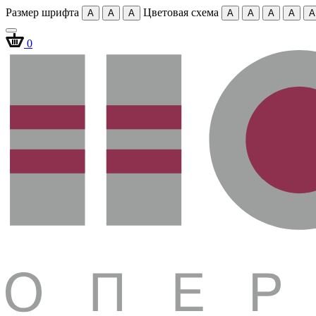
Размер шрифта
Цветовая схема
A
A
A
A
A
A
A
A
0