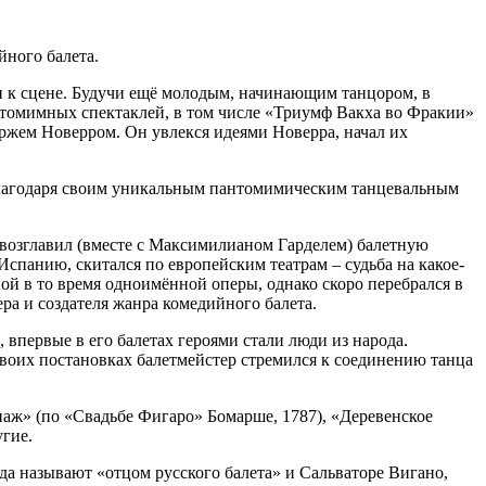
йного балета.
ли к сцене. Будучи ещё молодым, начинающим танцором, в
пантомимных спектаклей, в том числе «Триумф Вакха во Фракии»
оржем Новерром. Он увлекся идеями Новерра, начал их
 благодаря своим уникальным пантомимическим танцевальным
 возглавил (вместе с Максимилианом Гарделем) балетную
Испанию, скитался по европейским театрам – судьба на какое-
ной в то время одноимённой оперы, однако скоро перебрался в
ра и создателя жанра комедийного балета.
впервые в его балетах героями стали люди из народа.
своих постановках балетмейстер стремился к соединению танца
паж» (по «Свадьбе Фигаро» Бомарше, 1787), «Деревенское
угие.
а называют «отцом русского балета» и Сальваторе Вигано,