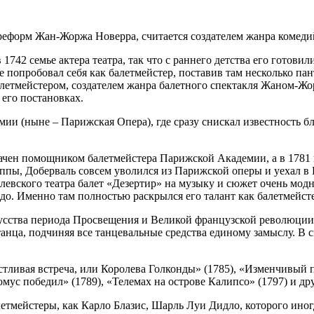
реформ Жан-Жоржа Новерра, считается создателем жанра комеди
742 семье актера театра, так что с раннего детства его готови
ые попробовал себя как балетмейстер, поставив там несколько 
балетмейстером, создателем жанра балетного спектакля Жаном-Ж
 его постановках.
мии (ныне – Парижская Опера), где сразу снискал известность
начен помощником балетмейстера Парижской Академии, а в 1781
уппы, Доберваль совсем уволился из Парижской оперы и уехал в 
ролевского театра балет «Дезертир» на музыку и сюжет очень мод
до. Именно там полностью раскрылся его талант как балетмейсте
усства периода Просвещения и Великой французской революции, 
анца, подчиняя все танцевальные средства единому замыслу. В 
стливая встреча, или Королева Голконды» (1785), «Изменчивый 
мус победил» (1789), «Телемах на острове Калипсо» (1797) и др
тмейстеры, как Карло Блазис, Шарль Луи Дидло, которого иногд