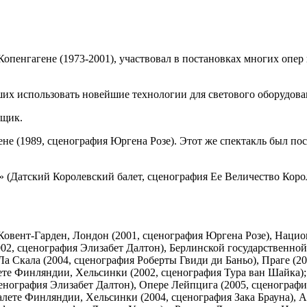
 Копенгагене (1973-2001), участвовал в постановках многих опер
ших использовать новейшие технологии для светового оборудова
вщик.
не (1989, сценография Юргена Розе). Этот же спектакль был пос
 (Датский Королевский балет, сценография Ее Величество Короле
Ковент-Гарден, Лондон (2001, сценография Юргена Розе), Нацио
002, сценография Элизабет Далтон), Берлинской государственной
Ла Скала (2004, сценография Роберты Гвиди ди Баньо), Праге (2
те Финляндии, Хельсинки (2002, сценография Тура ван Шайка);
енография Элизабет Далтон), Опере Лейпцига (2005, сценография
лете Финляндии, Хельсинки (2004, сценография Зака Брауна), 