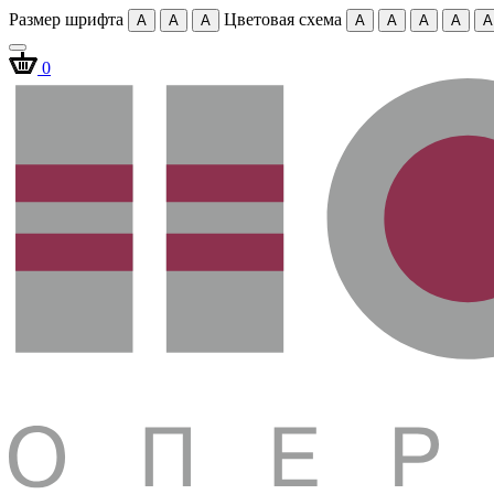
Размер шрифта
Цветовая схема
A
A
A
A
A
A
A
A
0