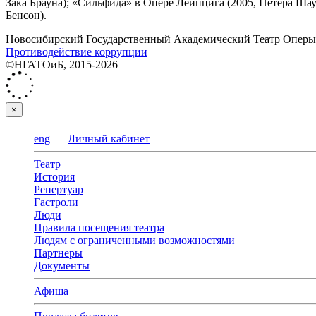
Зака Брауна); «Сильфида» в Опере Лейпцига (2005, Петера Шау
Бенсон).
Новосибирский Государственный Академический Театр Оперы 
Противодействие коррупции
©НГАТОиБ, 2015-2026
×
eng
Личный кабинет
Театр
История
Репертуар
Гастроли
Люди
Правила посещения театра
Людям с ограниченными возможностями
Партнеры
Документы
Афиша