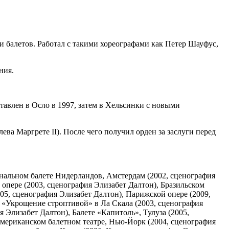
 и балетов. Работал с такими хореографами как Петер Шауфус,
ния.
тавлен в Осло в 1997, затем в Хельсинки с новыми
ва Маргрете II). После чего получил орден за заслуги перед
нальном балете Нидерландов, Амстердам (2002, сценография
 опере (2003, сценография Элизабет Далтон), Бразильском
005, сценография Элизабет Далтон), Парижской опере (2009,
 «Укрощение строптивой» в Ла Скала (2003, сценография
 Элизабет Далтон), Балете «Капитоль», Тулуза (2005,
Американском балетном театре, Нью-Йорк (2004, сценография