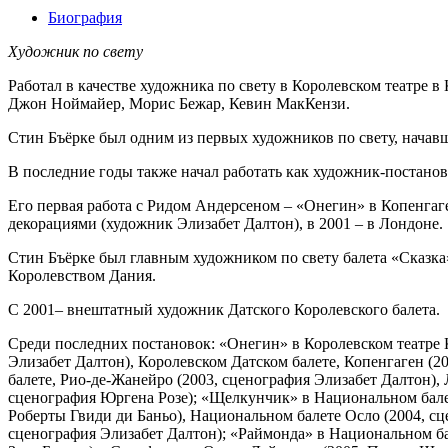
Биография
Художник по свету
Работал в качестве художника по свету в Королевском театре в
Джон Ноймайер, Морис Бежар, Кевин МакКензи.
Стин Бъёрке был одним из первых художников по свету, начав
В последние годы также начал работать как художник-постано
Его первая работа с Ридом Андерсеном – «Онегин» в Копенгаге
декорациями (художник Элизабет Далтон), в 2001 – в Лондоне.
Стин Бъёрке был главным художником по свету балета «Сказка»
Королевством Дания.
С 2001– внештатный художник Датского Королевского балета.
Среди последних постановок: «Онегин» в Королевском театре 
Элизабет Далтон), Королевском Датском балете, Копенгаген (2
балете, Рио-де-Жанейро (2003, сценография Элизабет Далтон), 
сценография Юргена Розе); «Щелкунчик» в Национальном бале
Роберты Гвиди ди Баньо), Национальном балете Осло (2004, сц
сценография Элизабет Далтон); «Раймонда» в Национальном ба