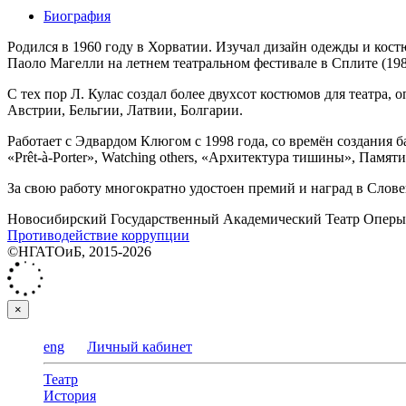
Биография
Родился в 1960 году в Хорватии. Изучал дизайн одежды и кос
Паоло Магелли на летнем театральном фестивале в Сплите (198
С тех пор Л. Кулас создал более двухсот костюмов для театра
Австрии, Бельгии, Латвии, Болгарии.
Работает с Эдвардом Клюгом с 1998 года, со времён создания 
«Prêt-à-Porter», Watching others, «Архитектура тишины», Памяти
За свою работу многократно удостоен премий и наград в Слове
Новосибирский Государственный Академический Театр Оперы 
Противодействие коррупции
©НГАТОиБ, 2015-2026
×
eng
Личный кабинет
Театр
История