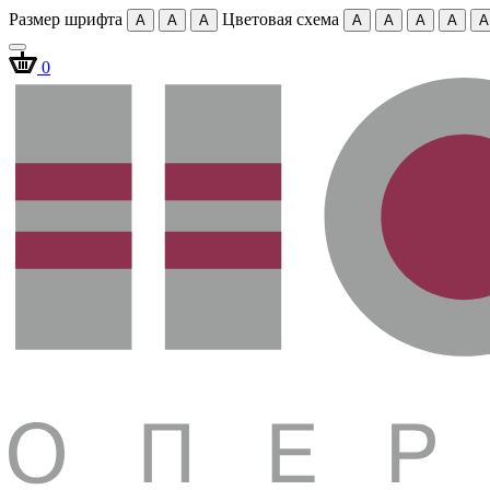
Размер шрифта
Цветовая схема
A
A
A
A
A
A
A
A
0