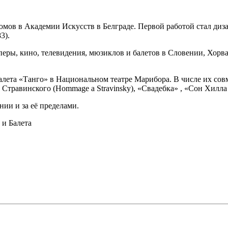
тюмов в Академии Искусств в Белграде. Первой работой стал ди
3).
, оперы, кино, телевидения, мюзиклов и балетов в Словении, Хо
балета «Танго» в Национальном театре Марибора. В числе их сов
 Стравинского (Hommage a Stravinsky), «Свадебка» , «Сон Хилла Х
нии и за её пределами.
и Балета