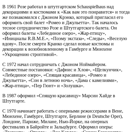
В 1961 Розе работал в штутгартском Schauspielhaus над
декорациями и костюмами к «Как вам это понравится» и тогда
же познакомился с Джоном Крэнко, который пригласил его
оформить свой балет «Ромео и Джульетта». Так началось
тесное сотрудничество Розе и Штутгартского балета. Он
оформил балеты «Лебединое озеро», «Жар-птицу»,
«Инициалы R.B.M.E.», «Поэму экстаза», «Следы», «Веселую
вдову». После смерти Кранко сделал новые костюмы и
декорации к возобновленному в Гамбурге и Мюнхене
«Укрощению строптивой».
С 1972 начал сотрудничать с Джоном Ноймайером.
Совместные постановки: «Дафнис и Хлоя», «Щелкунчик»,
«Лебединое озеро», «Спящая красавица», «Ромео и
Джульетта», «Сон в летнюю ночь», «Дама с камелиями»,
«Жар-птица», «Пер Гюнт» и «Золушка».
В 1987 оформил «Спящую красавицу» Марсии Хайде в
Штутгарте.
С 1970 начинает работать с оперными режиссерами в Вене,
Мюнхене, Гамбурге, Штутгарте, Берлине (в Deutsche Oper),
Лондоне, Париже, Милане, Нью-Йорке, на оперных
фестивалях в Байройте и Зальцбурге. Оформил оперы: