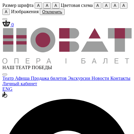
Размер шрифта
Цветовая схема
A
A
A
A
A
A
A
Изображения
A
Отключить
0
НАШ ТЕАТР ПОБЕДЫ
Театр
Афиша
Продажа билетов
Экскурсии
Новости
Контакты
Личный кабинет
ENG