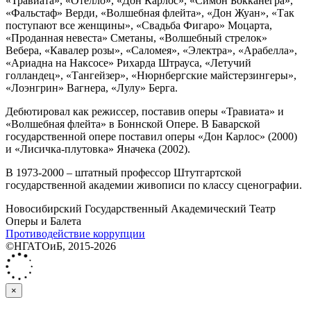
«Травиата», «Отелло», «Дон Карлос», «Симон Бокканегра»,
«Фальстаф» Верди, «Волшебная флейта», «Дон Жуан», «Так
поступают все женщины», «Свадьба Фигаро» Моцарта,
«Проданная невеста» Сметаны, «Волшебный стрелок»
Вебера, «Кавалер розы», «Саломея», «Электра», «Арабелла»,
«Ариадна на Наксосе» Рихарда Штрауса, «Летучий
голландец», «Тангейзер», «Нюрнбергские майстерзингеры»,
«Лоэнгрин» Вагнера, «Лулу» Берга.
Дебютировал как режиссер, поставив оперы «Травиата» и
«Волшебная флейта» в Боннской Опере. В Баварской
государственной опере поставил оперы «Дон Карлос» (2000)
и «Лисичка-плутовка» Яначека (2002).
В 1973-2000 – штатный профессор Штутгартской
государственной академии живописи по классу сценографии.
Новосибирский Государственный Академический Театр
Оперы и Балета
Противодействие коррупции
©НГАТОиБ, 2015-2026
×