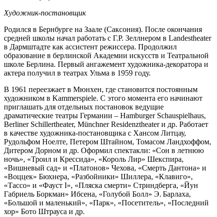
Художник-постановщик
Родился в Бернбурге на Заале (Саксония). После окончания
средней школы начал работать с Г.Р. Зеллнером в Landestheater
в Дармштадте как ассистент режиссера. Продолжил
образование в берлинской Академии искусств и Театральной
школе Берлина. Первый ангажемент художника-декоратора и
актера получил в театрах Ульма в 1959 году.
В 1961 переезжает в Мюнхен, где становится постоянным
художником в Kammerspiele. С этого момента его начинают
приглашать для отдельных постановок ведущие
драматические театры Германии – Hamburger Schauspielhaus,
Berliner Schillertheater, Münchner Residenztheater и др. Работает
в качестве художника-постановщика с Хансом Литцау,
Рудольфом Ноелте, Петером Штайном, Томасом Ландхоффом,
Дитером Дорном и др. Оформил спектакли: «Сон в летнюю
ночь», «Троил и Крессида», «Король Лир» Шекспира,
«Вишневый сад» и «Платонов» Чехова, «Смерть Дантона» и
«Воццек» Бюхнера, «Разбойники» Шиллера, «Клавиго»,
«Тассо» и «Фауст I», «Пляска смерти» Стриндберга, «Йун
Габриель Боркман» Ибсена, «Голубой Болл» Э. Барлаха,
«Большой и маленький», «Парк», «Посетитель», «Последний
хор» Бото Штрауса и др.