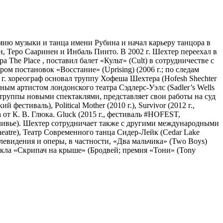
ию музыки и танца имени Рубина и начал карьеру танцора в
, Теро Сааринен и Инбаль Пинто. В 2002 г. Шехтер переехал в
 The Place , поставил балет «Культ» (Cult) в сотрудничестве с
ром постановок «Восстание» (Uprising) (2006 г.; по следам
8 г. хореограф основал труппу Хофеша Шехтера (Hofesh Shechter
м артистом лондонского театра Сэдлерс-Уэлс (Sadler’s Wells
 труппы новыми спектаклями, представляет свои работы на суд
фестиваль), Political Mother (2010 г.), Survivor (2012 г.,
 от К. В. Глюка. Gluck (2015 г., фестиваль #HOFEST,
 Оливье). Шехтер сотрудничает также с другими международными
eatre), Театр Современного танца Сидер-Лейк (Cedar Lake
елевидения и оперы, в частности, «Два мальчика» (Two Boys)
икла «Скрипач на крыше» (Бродвей; премия «Тони» (Tony