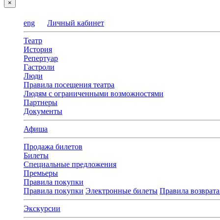
×
eng
Личный кабинет
Театр
История
Репертуар
Гастроли
Люди
Правила посещения театра
Людям с ограниченными возможностями
Партнеры
Документы
Афиша
Продажа билетов
Билеты
Специальные предложения
Премьеры
Правила покупки
Правила покупки
Электронные билеты
Правила возврата
Экскурсии