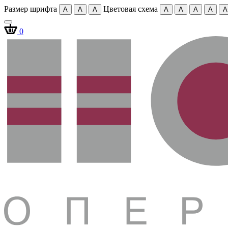
Размер шрифта
Цветовая схема
A
A
A
A
A
A
A
A
0