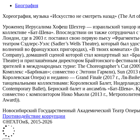
Биография
Хореография, музыка «Искусство не смотреть назад» (The Art of
Уроженец Иерусалима Хофеш Шехтер — израильский танцор и х
коллективе «Бат-Шева». Впоследствии он также сотрудничал с
Лондон, где в 2003 г. поставил свою первую пьесу «Фрагменты» 
театром Сэдлерс-Уэлс (Sadler’s Wells Theatre), который был удо
волнений во французских пригородах), «В твоих комнатах» (In y
Company), домашней сценой которой стал концертный зал «Брай
Theatre) и приглашённым директором Брайтонского фестиваля (
зрителей в международных турне: The Choreographer’s Cut (2009 г.,
Комплекс «Барбикан»; совместно с Энтони Гармли), Sun (2013 г.
Королевская Опера) и недавно — Grand Finale (2017 г., Ля-Ви
танцевальными коллективами: Королевский Балет, Нидерландски
Contemporary Ballet), Бернский балет и ансамбль «Бат-Шева». К
совместно с композитором Нико Мьюли (2013 г., Метрополитен
Award)).
Новосибирский Государственный Академический Театр Оперы 
Противодействие коррупции
©НГАТОиБ, 2015-2026