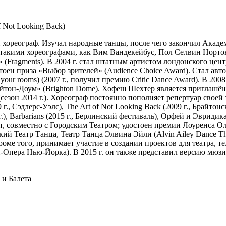
 Not Looking Back)
ореограф. Изучал народные танцы, после чего закончил Академ
 такими хореографами, как Вим Вандекейбус, Пол Селвин Нортон
(Fragments). В 2004 г. стал штатным артистом лондонского центра
стоен приза «Выбор зрителей» (Audience Choice Award). Стал авто
our rooms) (2007 г., получил премию Critic Dance Award). В 200
тон-Доум» (Brighton Dome). Хофеш Шехтер является приглашённы
сезон 2014 г.). Хореограф постоянно пополняет репертуар своей
 Сэдлерс-Уэлс), The Art of Not Looking Back (2009 г., Брайтонский 
), Barbarians (2015 г., Берлинский фестиваль), Орфей и Эвридика
йет, совместно с Городским Театром; удостоен премии Лоуренса
й Театр Танца, Театр Танца Элвина Эйли (Alvin Ailey Dance Th
роме того, принимает участие в создании проектов для театра, т
-Опера Нью-Йорка). В 2015 г. он также представил версию мюз
и Балета