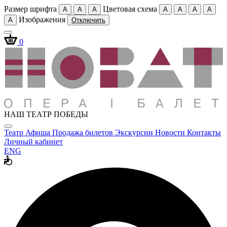
Размер шрифта
Цветовая схема
A
A
A
A
A
A
A
Изображения
A
Отключить
0
НАШ ТЕАТР ПОБЕДЫ
Театр
Афиша
Продажа билетов
Экскурсии
Новости
Контакты
Личный кабинет
ENG