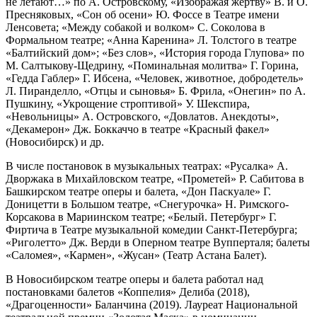
не летают…» по А. Островскому, «Изображая жертву» В. и О.
Пресняковых, «Сон об осени» Ю. Фоссе в Театре имени
Ленсовета; «Между собакой и волком» С. Соколова в
Формальном театре; «Анна Каренина» Л. Толстого в театре
«Балтийский дом»; «Без слов», «История города Глупова» по
М. Салтыкову-Щедрину, «Поминальная молитва» Г. Горина,
«Гедда Габлер» Г. Ибсена, «Человек, животное, добродетель»
Л. Пиранделло, «Отцы и сыновья» Б. Фрила, «Онегин» по А.
Пушкину, «Укрощение строптивой» У. Шекспира,
«Невольницы» А. Островского, «Довлатов. Анекдоты»,
«Декамерон» Дж. Боккаччо в театре «Красный факел»
(Новосибирск) и др.
В числе постановок в музыкальных театрах: «Русалка» А.
Дворжака в Михайловском театре, «Прометей» Р. Сабитова в
Башкирском театре оперы и балета, «Дон Паскуале» Г.
Доницетти в Большом театре, «Снегурочка» Н. Римского-
Корсакова в Мариинском театре; «Белый. Петербург» Г.
Фиртича в Театре музыкальной комедии Санкт-Петербурга;
«Риголетто» Дж. Верди в Оперном театре Вупперталя; балеты
«Саломея», «Кармен», «Жусан» (Театр Астана Балет).
В Новосибирском театре оперы и балета работал над
постановками балетов «Коппелия» Делиба (2018),
«Драгоценности» Баланчина (2019). Лауреат Национальной