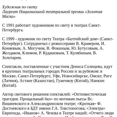
Художник по свету
Лауреат Национальной театральной премии «Золотая
Маска»
С 1991 работает художником по свету в театрах Санкт-
Петербурга.
С 1999 - художник по свету Театра «Балтийский дом» (Санкт-
Петербург). Сотрудничал с режиссерами В. Крамером, И.
Коняевым, А. Могучим, В. Фокиным, Ю. Бутусовым, А.
Жолдаком, Климом, Р. Кудашовым, Т. Кулябиным, В.
Золотарем.
Спектакли, поставленные с участием Дениса Солнцева, идут
в крупных театральных городах России и за рубежом: в
Москве, Санкт-Петербурге, Уфе, Новосибирске, Омске; Риге
(Латвия), Астане (Казахстан), Гуанчжоу (Китай), Нанкин
(Китай).
Автор светового решения спектаклей: «Оптимистическая
трагедия. Прощальный бал» по мотивам пьесы Вс.
Вишневского в Александринском театре; «Кроткая» Ф.
Достоевского в БДТ имени Г.А. Товстоногова; «Электра»
Еврипида, «Иванов» А. Чехова в Театре наций; «Отчего люди