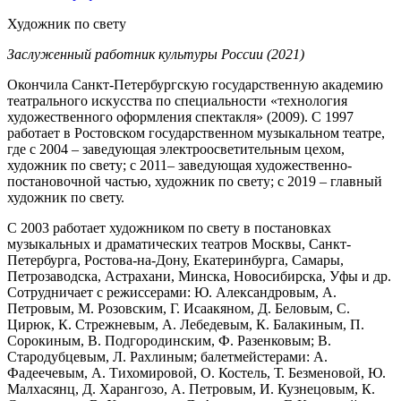
Художник по свету
Заслуженный работник культуры России (2021)
Окончила Санкт-Петербургскую государственную академию
театрального искусства по специальности «технология
художественного оформления спектакля» (2009). С 1997
работает в Ростовском государственном музыкальном театре,
где с 2004 – заведующая электроосветительным цехом,
художник по свету; с 2011– заведующая художественно-
постановочной частью, художник по свету; с 2019 – главный
художник по свету.
С 2003 работает художником по свету в постановках
музыкальных и драматических театров Москвы, Санкт-
Петербурга, Ростова-на-Дону, Екатеринбурга, Самары,
Петрозаводска, Астрахани, Минска, Новосибирска, Уфы и др.
Сотрудничает с режиссерами: Ю. Александровым, А.
Петровым, М. Розовским, Г. Исаакяном, Д. Беловым, С.
Цирюк, К. Стрежневым, А. Лебедевым, К. Балакиным, П.
Сорокиным, В. Подгородинским, Ф. Разенковым; В.
Стародубцевым, Л. Рахлиным; балетмейстерами: А.
Фадеечевым, А. Тихомировой, О. Костель, Т. Безменовой, Ю.
Малхасянц, Д. Харангозо, А. Петровым, И. Кузнецовым, К.