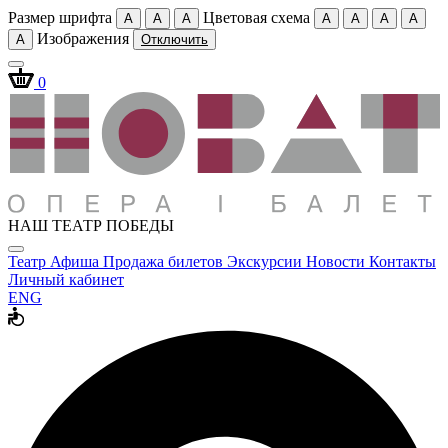
Размер шрифта
Цветовая схема
A
A
A
A
A
A
A
Изображения
A
Отключить
0
НАШ ТЕАТР ПОБЕДЫ
Театр
Афиша
Продажа билетов
Экскурсии
Новости
Контакты
Личный кабинет
ENG