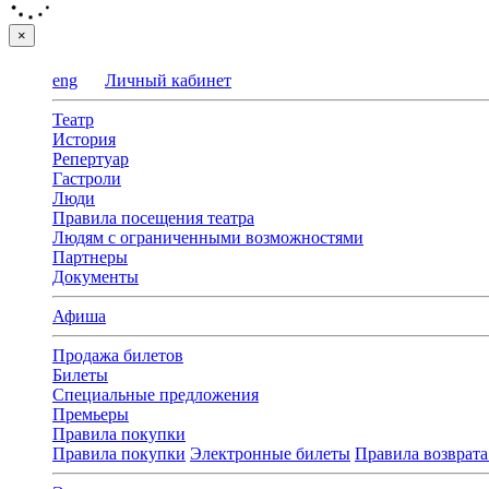
×
eng
Личный кабинет
Театр
История
Репертуар
Гастроли
Люди
Правила посещения театра
Людям с ограниченными возможностями
Партнеры
Документы
Афиша
Продажа билетов
Билеты
Специальные предложения
Премьеры
Правила покупки
Правила покупки
Электронные билеты
Правила возврата