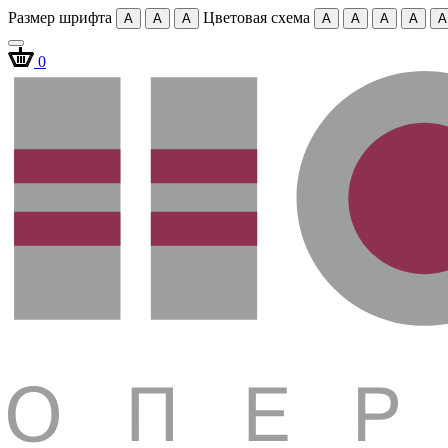
Размер шрифта
Цветовая схема
A
A
A
A
A
A
A
A
0