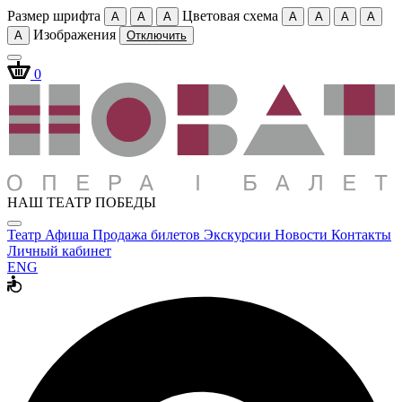
Размер шрифта
Цветовая схема
A
A
A
A
A
A
A
Изображения
A
Отключить
0
НАШ ТЕАТР ПОБЕДЫ
Театр
Афиша
Продажа билетов
Экскурсии
Новости
Контакты
Личный кабинет
ENG