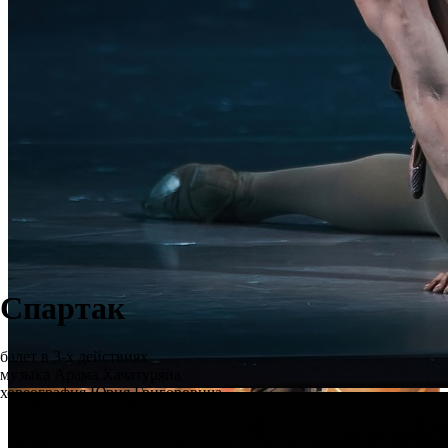
Спартак
балет в 3-х действиях
музыка Арама Хачатуряна
хореография Юрия Григоровича