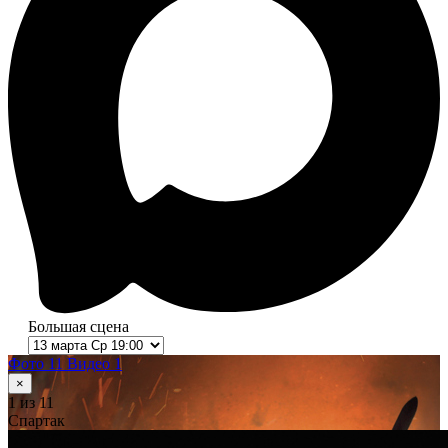
Большая сцена
Фото 11
Видео 1
×
1
из 11
Спартак