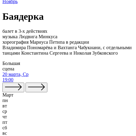
Ноябрь
Баядерка
балет в 3-х действиях
музыка Людвига Минкуса
хореография Мариуса Петипа в редакции
Владимира Пономарёва и Вахтанга Чабукиани, с отдельными
танцами Константина Сергеева и Николая Зубковского
Большая
сцена
20 марта, Ср
19:00
Март
пн
вт
ср
чт
пт
сб
вс