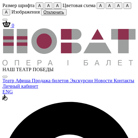
Размер шрифта
Цветовая схема
A
A
A
A
A
A
A
Изображения
A
Отключить
0
НАШ ТЕАТР ПОБЕДЫ
Театр
Афиша
Продажа билетов
Экскурсии
Новости
Контакты
Личный кабинет
ENG