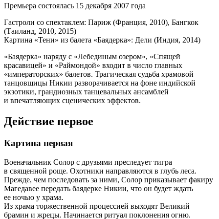
Премьера состоялась 15 декабря 2007 года
Гастроли со спектаклем: Париж (Франция, 2010), Бангкок
(Таиланд, 2010, 2015)
Картина «Тени» из балета «Баядерка»: Дели (Индия, 2014)
«Баядерка» наряду с «Лебединым озером», «Спящей
красавицей» и «Раймондой» входит в число главных
«императорских» балетов. Трагическая судьба храмовой
танцовщицы Никии разворачивается на фоне индийской
экзотики, грандиозных танцевальных ансамблей
и впечатляющих сценических эффектов.
Действие первое
Картина первая
Военачальник Солор с друзьями преследует тигра
в священной роще. Охотники направляются в глубь леса.
Прежде, чем последовать за ними, Солор приказывает факиру
Магедавее передать баядерке Никии, что он будет ждать
ее ночью у храма.
Из храма торжественной процессией выходят Великий
брамин и жрецы. Начинается ритуал поклонения огню.