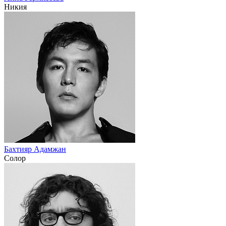
Никия
Бахтияр Адамжан
Солор