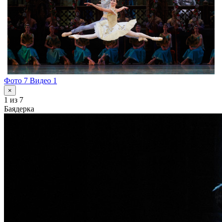
Фото 7
Видео 1
×
1
из 7
Баядерка