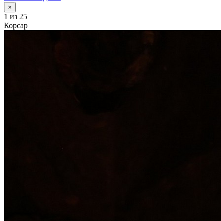
×
1
из 25
Корсар