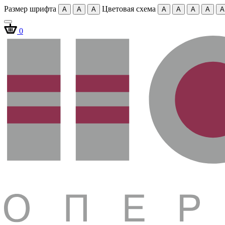
Размер шрифта
Цветовая схема
A
A
A
A
A
A
A
A
0