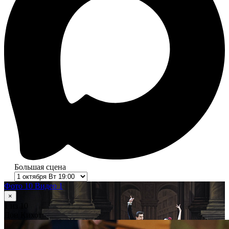
Большая сцена
Фото 10
Видео 1
×
1
из 10
Дон Кихот