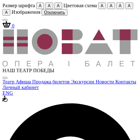
Размер шрифта
Цветовая схема
A
A
A
A
A
A
A
Изображения
A
Отключить
0
НАШ ТЕАТР ПОБЕДЫ
Театр
Афиша
Продажа билетов
Экскурсии
Новости
Контакты
Личный кабинет
ENG