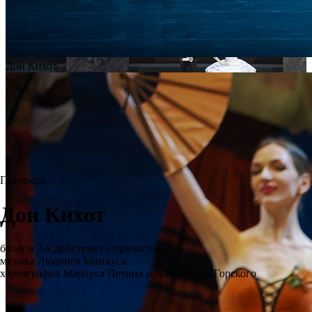
Дон Кихот
Премьера
Дон Кихот
балет в 3-х действиях с прологом
музыка Людвига Минкуса
хореография Мариуса Петипа и Александра Горского